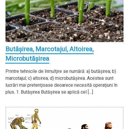
Butăşirea, Marcotajul, Altoirea,
Microbutăşirea
Printre tehnicile de înmulţire se numără: a) butăşirea; b)
marcotajul; c) altoirea; d) microbutăşirea. Acestea sunt
lucrări mai pretenţioase deoarece necesită operaţiuni în
plus. 1. Butăşirea Butăşirea se aplică cel […]