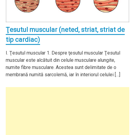
Ţesutul muscular (neted, striat, striat de
tip cardiac)
I. Ţesutul muscular 1. Despre ţesutul muscular Ţesutul
muscular este alcătuit din celule musculare alungite,
numite fibre musculare. Acestea sunt delimitate de o
membrană numită sarcolemă, iar în interiorul celulei […]