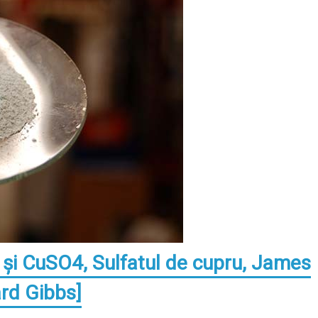
e şi CuSO4, Sulfatul de cupru, James
ard Gibbs]