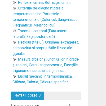
Reflexia luminii, Refracţia luminii
Criteriile de diagnosticare a
temperamentelor, Portretele
temperamentale (Colericul, Sangvinicul,
Flegmaticul, Melancolicul)
Trunchiul cerebral (Faţa antero-
laterală, Faţa posterioară)
Petrolul (ţiţeiul), Originea, extragerea,
compoziţia şi proprietăţile fizice ale
ţiţeiului
Măsura arcelor şi unghiurilor în grade
şi radiani, Cercul trigonometric, Funcţiile
trigonometrice cosinus şi sinus
Lucrul mecanic în termodinamică,
Căldura, Caloria, Căldura specifică
MATERII COLEGIU