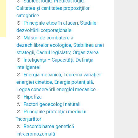
Subiect logic, Predicat logic,
Calitatea şi cantitatea propoziţiilor
categorice
Principiile etice în afaceri, Stadiile
dezvoltării corporaţionale
Măsuri de combatere a
dezechilibrelor ecologice, Stabilirea unei
strategii, Cadrul legislativ, Organizarea
Inteligenţa – Capacităţi, Definiţia
inteligenţei
Energia mecanică, Teorema variaţiei
energiei cinetice, Energia potenţială,
Legea conservării energiei mecanice
Hipofiza
Factori geoecologi naturali
Principiile protecţiei mediului
înconjurător
Recombinarea genetică
intracromozomală