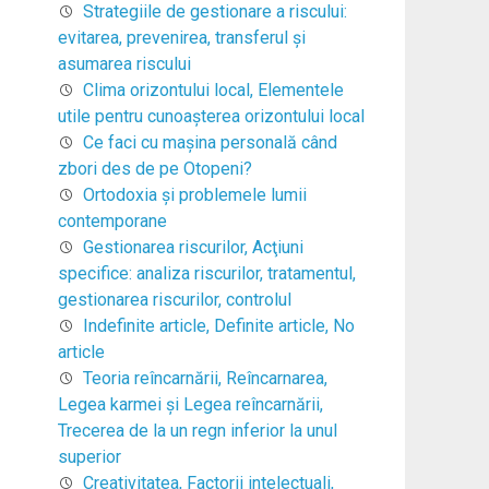
Strategiile de gestionare a riscului:
evitarea, prevenirea, transferul şi
asumarea riscului
Clima orizontului local, Elementele
utile pentru cunoaşterea orizontului local
Ce faci cu mașina personală când
zbori des de pe Otopeni?
Ortodoxia şi problemele lumii
contemporane
Gestionarea riscurilor, Acţiuni
specifice: analiza riscurilor, tratamentul,
gestionarea riscurilor, controlul
Indefinite article, Definite article, No
article
Teoria reîncarnării, Reîncarnarea,
Legea karmei şi Legea reîncarnării,
Trecerea de la un regn inferior la unul
superior
Creativitatea, Factorii intelectuali,