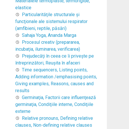
Materialele termoplaste, termorigide,
elastice
Particularităţile structurale şi
funcţionale ale sistemului respirator
(amfibieni, reptile, păsări)
Sahaja Yoga, Ananda Marga
Procesul creativ (prepararea,
incubaţia, iluminarea, verificarea)
Prejudecăţi în ceea ce îi priveşte pe
întreprinzători, Reuşita în afaceri
Time sequencers, Listing points,
Adding information /emphasising points,
Giving examples, Reasons, causes and
results
Germinaţia, Factorii care influenţează
germinaţia, Condiţiile interne, Condiţiile
externe
Relative pronouns, Defining relative
clauses, Non-defining relative clauses