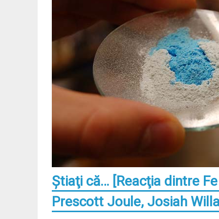
Ştiaţi că… [Reacţia dintre F
Prescott Joule, Josiah Will