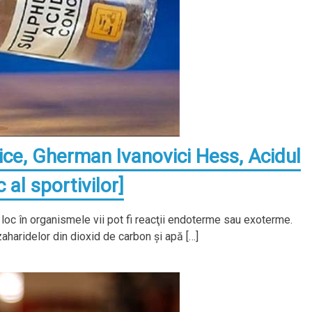
mice, Gherman Ivanovici Hess, Acidul
 al sportivilor]
 loc în organismele vii pot fi reacţii endoterme sau exoterme.
aharidelor din dioxid de carbon şi apă […]