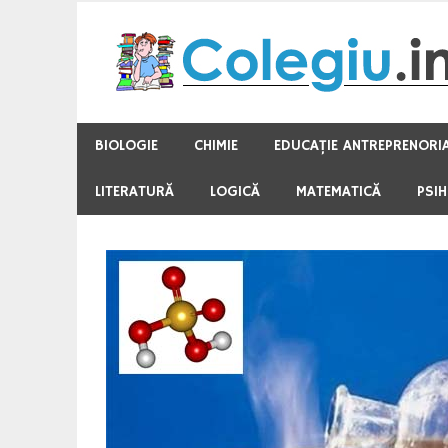
Skip
to
content
BIOLOGIE
CHIMIE
EDUCAŢIE ANTREPRENORI
LITERATURĂ
LOGICĂ
MATEMATICĂ
PSI