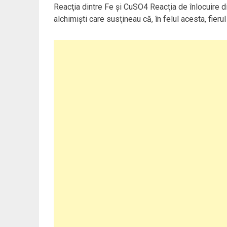
Reacţia dintre Fe şi CuSO4 Reacţia de înlocuire din
alchimişti care susţineau că, în felul acesta, fierul