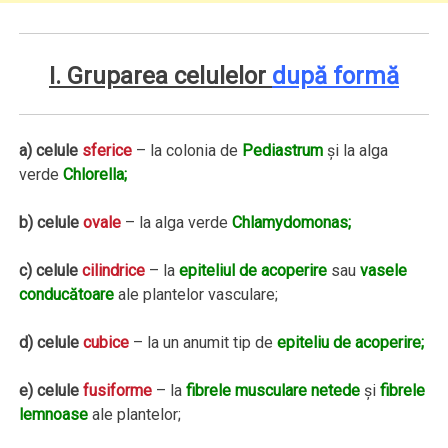
I. Gruparea celulelor
după formă
a) celule
sferice
– la colonia de
Pediastrum
şi la alga
verde
Chlorella;
b) celule
ovale
– la alga verde
Chlamydomonas;
c) celule
cilindrice
– la
epiteliul de acoperire
sau
vasele
conducătoare
ale plantelor vasculare;
d) celule
cubice
– la un anumit tip de
epiteliu de acoperire;
e) celule
fusiforme
– la
fibrele musculare netede
şi
fibrele
lemnoase
ale plantelor;