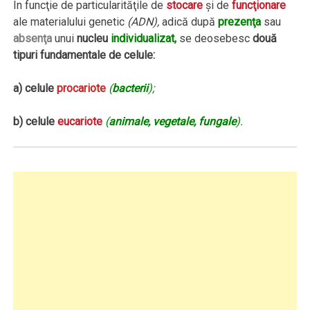
În funcţie de particularităţile de
stocare
şi de
funcţionare
ale materialului genetic
(ADN),
adică după
prezenţa
sau
absenţa
unui
nucleu
individualizat,
se deosebesc
două
tipuri fundamentale de celule:
a) celule
procariote
(
bacterii
);
b)
celule
eucariote
(
animale, vegetale, fungale
).