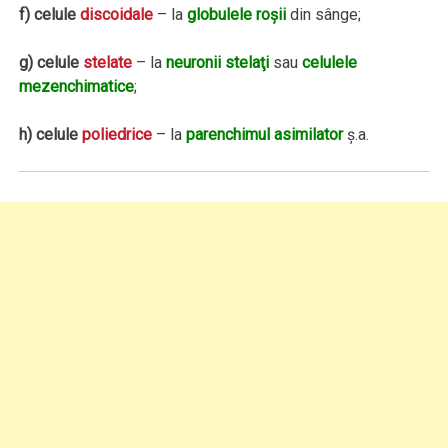
f) celule
discoidale
– la
globulele roşii
din sânge;
g) celule
stelate
– la
neuronii stelaţi
sau
celulele
mezenchimatice
;
h) celule
poliedrice
– la
parenchimul asimilator
ş.a.