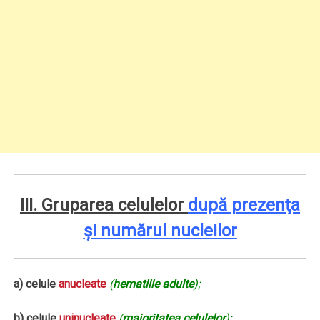
III. Gruparea celulelor
după prezenţa
şi numărul nucleilor
a) celule
anucleate
(
hematiile adulte
);
b) celule
uninucleate
(
majoritatea celulelor
);