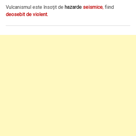
Vulcanismul este însoţit de
hazarde
seismice
,
fiind
deosebit de violent.