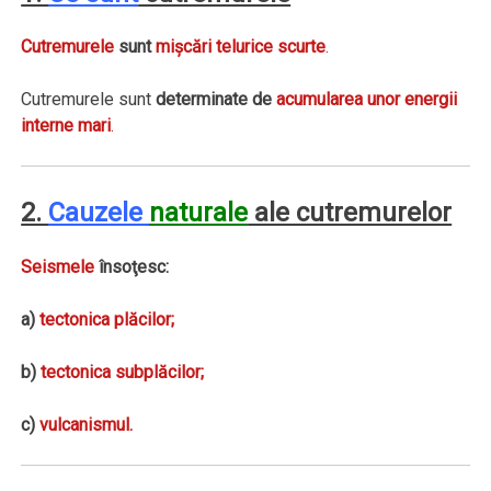
Cutremurele
sunt
mişcări telurice scurte
.
Cutremurele sunt
determinate de
acumularea unor energii
interne mari
.
2.
Cauzele
naturale
ale cutremurelor
Seismele
însoţesc:
a)
tectonica plăcilor;
b)
tectonica subplăcilor;
c)
vulcanismul.