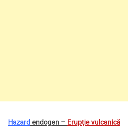
Hazard
endogen –
Erupţie vulcanică