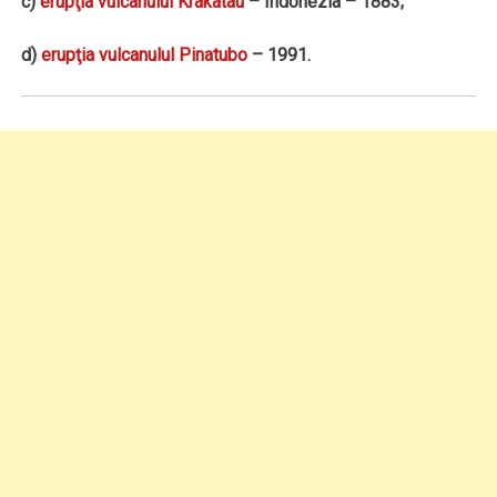
c)
erupţia vulcanului Krakatau
– Indonezia – 1883;
d)
erupţia vulcanulul Pinatubo
– 1991.