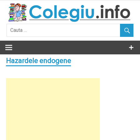
Skip
to
content
Hazardele endogene