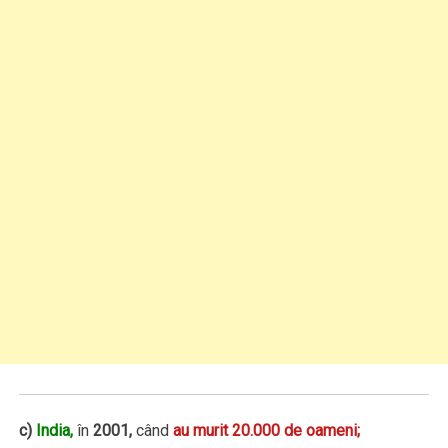
c)
India,
în
2001,
când
au murit 20.000 de oameni;