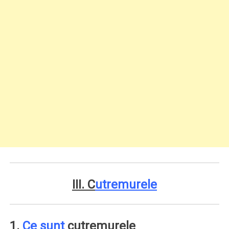
III. C
utremurele
1.
Ce sunt
cutremurele