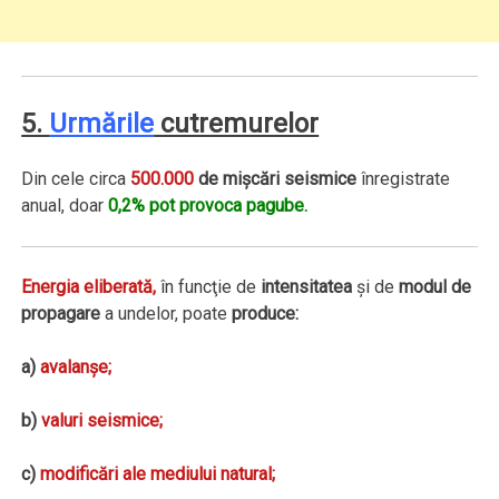
5.
Urmările
cutremurelor
Din cele circa
500.000
de mişcări seismice
înregistrate
anual, doar
0,2% pot provoca pagube.
Energia eliberată,
în funcţie de
intensitatea
şi de
modul de
propagare
a undelor, poate
produce:
a)
avalanşe;
b)
valuri seismice;
c)
modificări ale mediului natural;