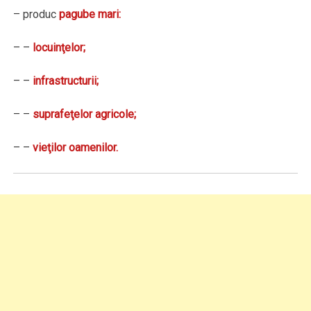
– produc
pagube mari:
– –
locuinţelor;
– –
infrastructurii;
– –
suprafeţelor agricole;
– –
vieţilor oamenilor.