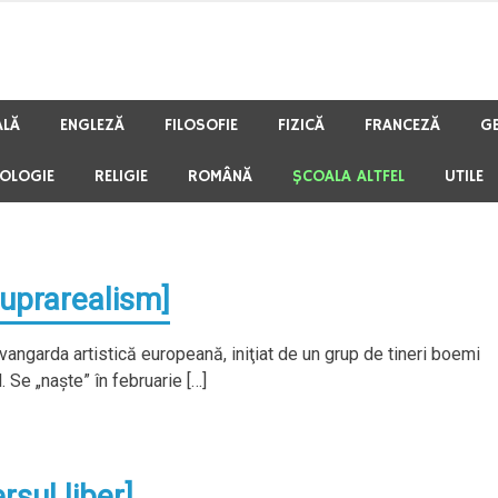
ALĂ
ENGLEZĂ
FILOSOFIE
FIZICĂ
FRANCEZĂ
G
HOLOGIE
RELIGIE
ROMÂNĂ
ŞCOALA ALTFEL
UTILE
Suprarealism]
ngarda artistică europeană, iniţiat de un grup de tineri boemi
. Se „naşte” în februarie […]
rsul liber]