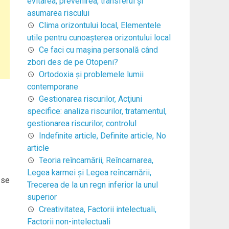
evitarea, prevenirea, transferul şi
asumarea riscului
Clima orizontului local, Elementele
utile pentru cunoaşterea orizontului local
Ce faci cu mașina personală când
zbori des de pe Otopeni?
Ortodoxia şi problemele lumii
contemporane
Gestionarea riscurilor, Acţiuni
specifice: analiza riscurilor, tratamentul,
gestionarea riscurilor, controlul
Indefinite article, Definite article, No
article
Teoria reîncarnării, Reîncarnarea,
Legea karmei şi Legea reîncarnării,
 se
Trecerea de la un regn inferior la unul
superior
Creativitatea, Factorii intelectuali,
Factorii non-intelectuali