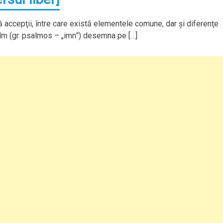
accepţii, între care există elementele comune, dar şi diferenţe
salm (gr. psalmos – „imn”) desemna pe […]