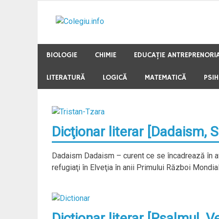
Skip
to
content
BIOLOGIE
CHIMIE
EDUCAŢIE ANTREPRENORI
LITERATURĂ
LOGICĂ
MATEMATICĂ
PSI
Dicţionar literar [Dadaism, 
Dadaism Dadaism – curent ce se încadrează în ava
refugiaţi în Elveţia în anii Primului Război Mondial
Dicţionar literar [Psalmul, Ve