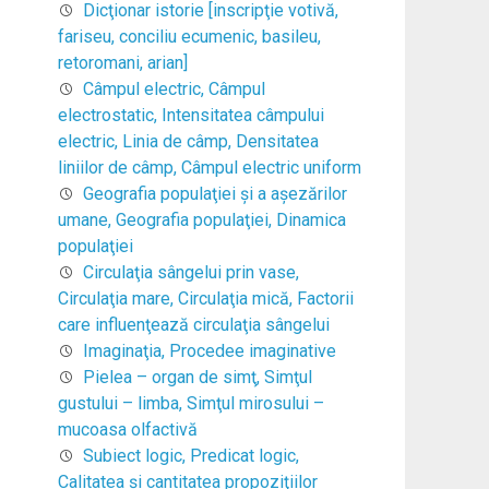
Dicţionar istorie [inscripţie votivă,
fariseu, conciliu ecumenic, basileu,
retoromani, arian]
Câmpul electric, Câmpul
electrostatic, Intensitatea câmpului
electric, Linia de câmp, Densitatea
liniilor de câmp, Câmpul electric uniform
Geografia populaţiei şi a aşezărilor
umane, Geografia populaţiei, Dinamica
populaţiei
Circulaţia sângelui prin vase,
Circulaţia mare, Circulaţia mică, Factorii
care influenţează circulaţia sângelui
Imaginaţia, Procedee imaginative
Pielea – organ de simţ, Simţul
gustului – limba, Simţul mirosului –
mucoasa olfactivă
Subiect logic, Predicat logic,
Calitatea şi cantitatea propoziţiilor