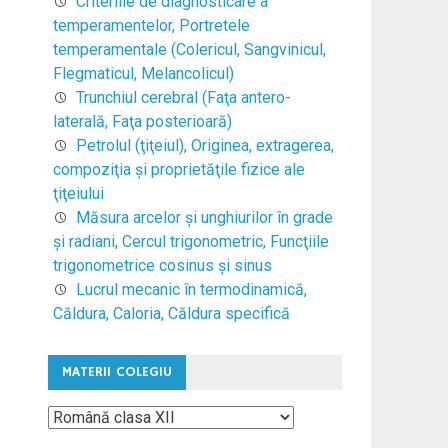
Criteriile de diagnosticare a
temperamentelor, Portretele
temperamentale (Colericul, Sangvinicul,
Flegmaticul, Melancolicul)
Trunchiul cerebral (Faţa antero-
laterală, Faţa posterioară)
Petrolul (ţiţeiul), Originea, extragerea,
compoziţia şi proprietăţile fizice ale
ţiţeiului
Măsura arcelor şi unghiurilor în grade
şi radiani, Cercul trigonometric, Funcţiile
trigonometrice cosinus şi sinus
Lucrul mecanic în termodinamică,
Căldura, Caloria, Căldura specifică
MATERII COLEGIU
Materii
Colegiu