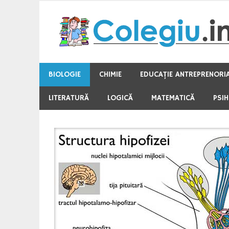
Skip
to
content
BIOLOGIE
CHIMIE
EDUCAŢIE ANTREPRENORI
LITERATURĂ
LOGICĂ
MATEMATICĂ
PSI