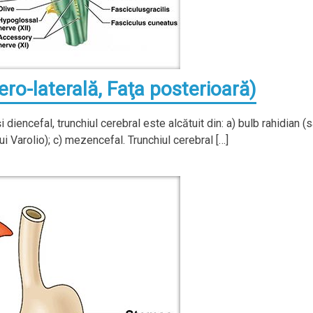
ero-laterală, Faţa posterioară)
i diencefal, trunchiul cerebral este alcătuit din: a) bulb rahidian (
i Varolio); c) mezencefal. Trunchiul cerebral […]