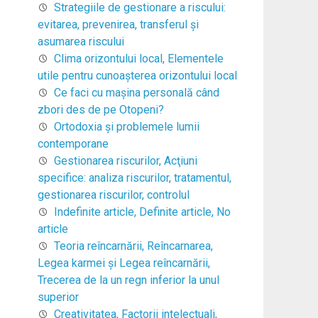
Strategiile de gestionare a riscului:
evitarea, prevenirea, transferul şi
asumarea riscului
Clima orizontului local, Elementele
utile pentru cunoaşterea orizontului local
Ce faci cu mașina personală când
zbori des de pe Otopeni?
Ortodoxia şi problemele lumii
contemporane
Gestionarea riscurilor, Acţiuni
specifice: analiza riscurilor, tratamentul,
gestionarea riscurilor, controlul
Indefinite article, Definite article, No
article
Teoria reîncarnării, Reîncarnarea,
Legea karmei şi Legea reîncarnării,
Trecerea de la un regn inferior la unul
superior
Creativitatea, Factorii intelectuali,