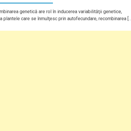
binarea genetică are rol în inducerea variabilităţii genetice,
La plantele care se înmulţesc prin autofecundare, recombinarea […