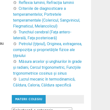
Reflexia luminii, Refracţia luminii
Criteriile de diagnosticare a
temperamentelor, Portretele
temperamentale (Colericul, Sangvinicul,
Flegmaticul, Melancolicul)
Trunchiul cerebral (Faţa antero-
laterală, Faţa posterioară)
sau
Petrolul (ţiţeiul), Originea, extragerea,
compoziţia şi proprietăţile fizice ale
ţiţeiului
Măsura arcelor şi unghiurilor în grade
şi radiani, Cercul trigonometric, Funcţiile
trigonometrice cosinus şi sinus
Lucrul mecanic în termodinamică,
Căldura, Caloria, Căldura specifică
MATERII COLEGIU