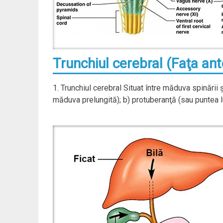
Trunchiul cerebral (Faţa ant
1. Trunchiul cerebral Situat între măduva spinării ş
măduva prelungită); b) protuberanţă (sau puntea lu