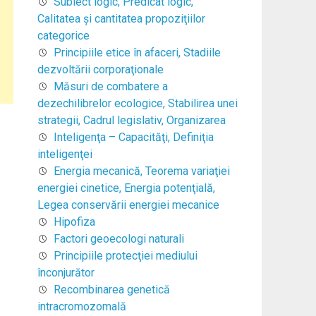
Subiect logic, Predicat logic,
Calitatea şi cantitatea propoziţiilor
categorice
Principiile etice în afaceri, Stadiile
dezvoltării corporaţionale
Măsuri de combatere a
dezechilibrelor ecologice, Stabilirea unei
strategii, Cadrul legislativ, Organizarea
Inteligenţa – Capacităţi, Definiţia
inteligenţei
Energia mecanică, Teorema variaţiei
energiei cinetice, Energia potenţială,
Legea conservării energiei mecanice
Hipofiza
Factori geoecologi naturali
Principiile protecţiei mediului
înconjurător
Recombinarea genetică
intracromozomală