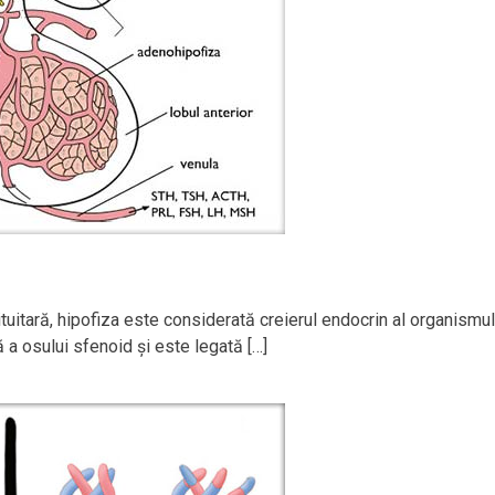
uitară, hipofiza este considerată creierul endocrin al organismul
ă a osului sfenoid şi este legată […]