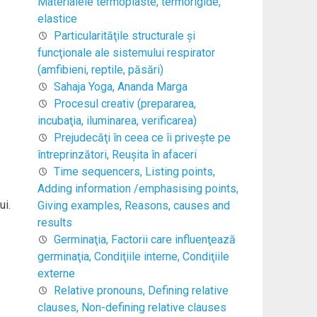
Materialele termoplaste, termorigide,
elastice
Particularităţile structurale şi
funcţionale ale sistemului respirator
(amfibieni, reptile, păsări)
Sahaja Yoga, Ananda Marga
Procesul creativ (prepararea,
incubaţia, iluminarea, verificarea)
Prejudecăţi în ceea ce îi priveşte pe
întreprinzători, Reuşita în afaceri
Time sequencers, Listing points,
Adding information /emphasising points,
ui.
Giving examples, Reasons, causes and
results
Germinaţia, Factorii care influenţează
germinaţia, Condiţiile interne, Condiţiile
externe
Relative pronouns, Defining relative
clauses, Non-defining relative clauses