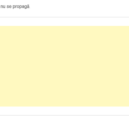
e
nu se propagă
.