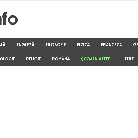
ALĂ
ENGLEZĂ
FILOSOFIE
FIZICĂ
FRANCEZĂ
G
HOLOGIE
RELIGIE
ROMÂNĂ
ŞCOALA ALTFEL
UTILE