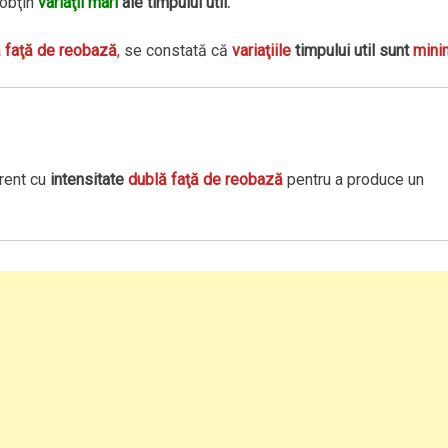
 obţin
variaţii mari
ale timpului util.
 faţă de reobază
,
se constată că
variaţiile
timpului util sunt
mini
rent cu
intensitate
dublă faţă de reobază
pentru a produce un