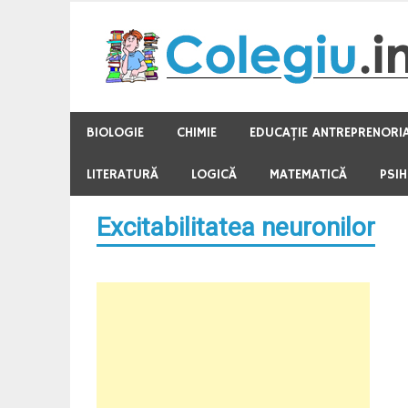
Skip
to
content
BIOLOGIE
CHIMIE
EDUCAŢIE ANTREPRENORI
LITERATURĂ
LOGICĂ
MATEMATICĂ
PSI
Excitabilitatea neuronilor