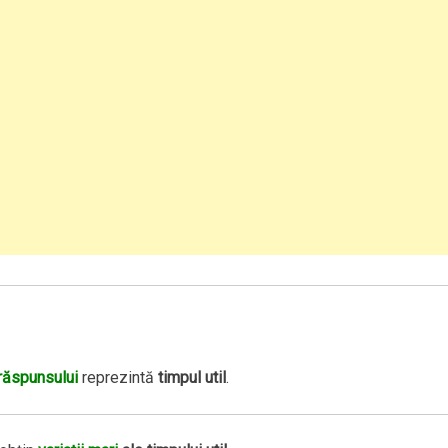
răspunsului
reprezintă
timpul util
.