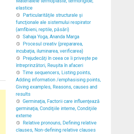
Materialele termoplaste, termorigide,
elastice
Particularităţile structurale şi
funcţionale ale sistemului respirator
(amfibieni, reptile, păsări)
Sahaja Yoga, Ananda Marga
Procesul creativ (prepararea,
incubaţia, iluminarea, verificarea)
Prejudecăţi în ceea ce îi priveşte pe
întreprinzători, Reuşita în afaceri
Time sequencers, Listing points,
Adding information /emphasising points,
Giving examples, Reasons, causes and
results
Germinaţia, Factorii care influenţează
germinaţia, Condiţiile interne, Condiţiile
externe
Relative pronouns, Defining relative
clauses, Non-defining relative clauses