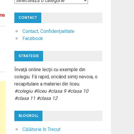
Materii
Colegiu
me
.
CONTACT
Contact, Confidenţialitate
Facebook
STRATEGIE
Învaţă online lecţii cu exemple din
colegiu. Fă rapid, oricând simţi nevoia, o
recapitulare a materiei din liceu.
#colegiu #liceu #clasa 9 #clasa 10
#clasa 11 #clasa 12
BLOGROLL
Călătorie în Trecut