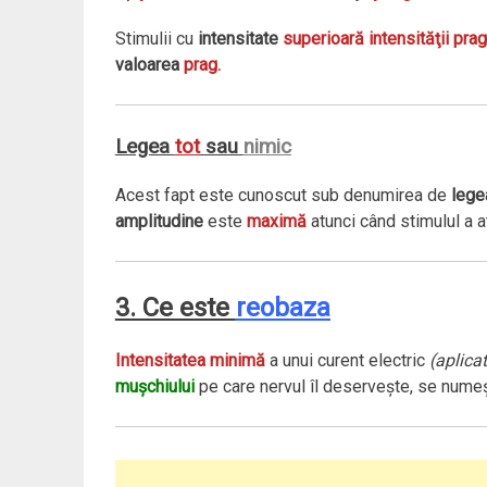
Stimulii cu
intensitate
superioară intensităţii pra
valoarea
prag.
Legea
tot
sau
nimic
Acest fapt este cunoscut sub denumirea de
leg
amplitudine
este
maximă
atunci când stimulul a 
3. Ce este
reobaza
Intensitatea minimă
a unui curent electric
(aplicat
muşchiului
pe care nervul îl deserveşte, se nume