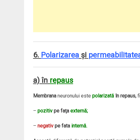
6.
Polarizarea
şi
permeabilitate
a) în
repaus
Membrana
neuronului este
polarizată
în repaus,
f
–
pozitiv
pe faţa
externă;
–
negativ
pe fata
internă.