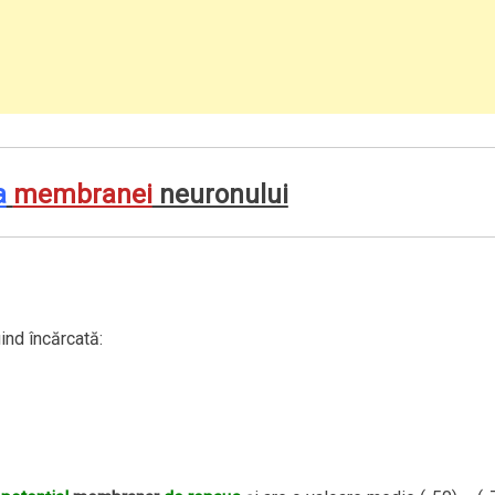
a
membranei
neuronului
iind încărcată: