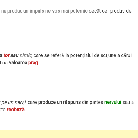
g
nu produc un impuls nervos mai puternic
decât cel produs de
ea
tot
sau
nimic
,
care se referă la potenţialul de acţiune a cărui
atins
valoarea
prag
.
 pe un nerv),
care
produce un răspuns
din partea
nervului
sau a
şte
reobază
.