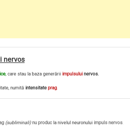
i nervos
ice
,
care stau la baza generării
impulsului
nervos.
itate, numită
intensitate
prag
.
rag
(subliminali)
nu produc
la nivelul neuronului
impuls nervos
.