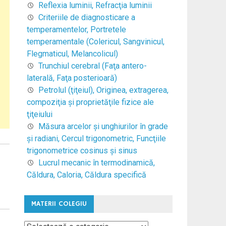
Reflexia luminii, Refracţia luminii
Criteriile de diagnosticare a
temperamentelor, Portretele
temperamentale (Colericul, Sangvinicul,
Flegmaticul, Melancolicul)
Trunchiul cerebral (Faţa antero-
laterală, Faţa posterioară)
Petrolul (ţiţeiul), Originea, extragerea,
compoziţia şi proprietăţile fizice ale
ţiţeiului
Măsura arcelor şi unghiurilor în grade
şi radiani, Cercul trigonometric, Funcţiile
trigonometrice cosinus şi sinus
Lucrul mecanic în termodinamică,
Căldura, Caloria, Căldura specifică
MATERII COLEGIU