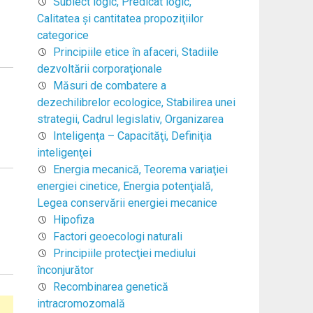
Subiect logic, Predicat logic,
Calitatea şi cantitatea propoziţiilor
categorice
Principiile etice în afaceri, Stadiile
dezvoltării corporaţionale
Măsuri de combatere a
dezechilibrelor ecologice, Stabilirea unei
strategii, Cadrul legislativ, Organizarea
Inteligenţa – Capacităţi, Definiţia
inteligenţei
Energia mecanică, Teorema variaţiei
energiei cinetice, Energia potenţială,
Legea conservării energiei mecanice
Hipofiza
Factori geoecologi naturali
Principiile protecţiei mediului
înconjurător
Recombinarea genetică
intracromozomală