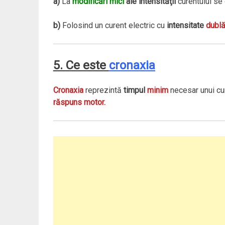
a)
La
modificări mici
ale intensităţii
curentului se
b)
Folosind un curent electric cu
intensitate
dublă
5. Ce este
cronaxia
Cronaxia
reprezintă
timpul
minim
necesar unui cu
răspuns motor.