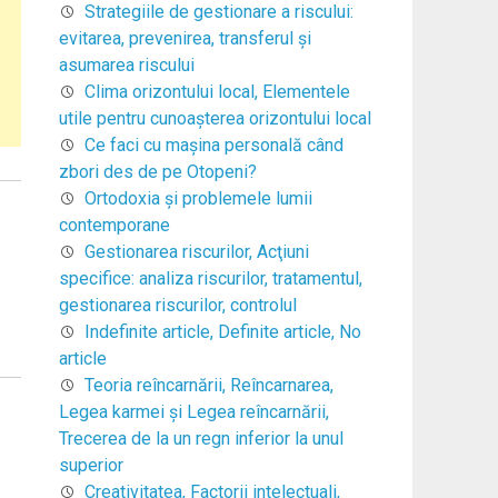
Strategiile de gestionare a riscului:
evitarea, prevenirea, transferul şi
asumarea riscului
Clima orizontului local, Elementele
utile pentru cunoaşterea orizontului local
Ce faci cu mașina personală când
zbori des de pe Otopeni?
Ortodoxia şi problemele lumii
contemporane
Gestionarea riscurilor, Acţiuni
specifice: analiza riscurilor, tratamentul,
gestionarea riscurilor, controlul
Indefinite article, Definite article, No
article
Teoria reîncarnării, Reîncarnarea,
Legea karmei şi Legea reîncarnării,
Trecerea de la un regn inferior la unul
superior
Creativitatea, Factorii intelectuali,