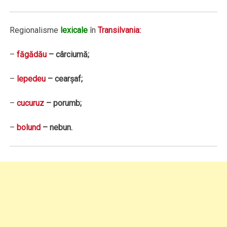
Regionalisme
lexicale
în
Transilvania:
–
făgădău
– cârciumă;
–
lepedeu
– cearșaf;
–
cucuruz
– porumb;
–
bolund
– nebun.