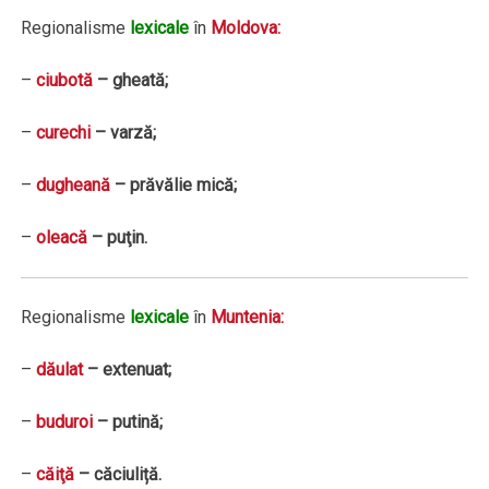
Regionalisme
lexicale
în
Moldova:
–
ciubotă
– gheată;
–
curechi
– varză;
–
dugheană
– prăvălie mică;
–
oleacă
– puţin.
Regionalisme
lexicale
în
Muntenia:
–
dăulat
– extenuat;
–
buduroi
– putină;
–
căiţă
– căciuliță.