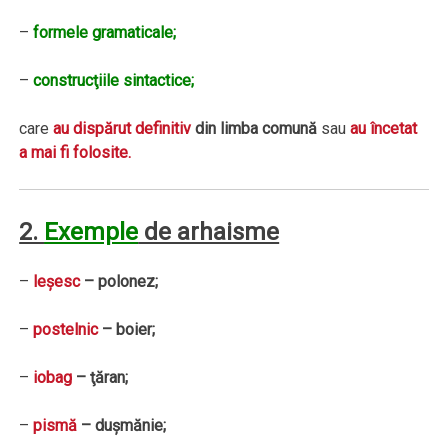
–
formele gramaticale;
–
construcţiile sintactice;
care
au dispărut definitiv
din limba comună
sau
au încetat
a mai fi folosite.
2.
Exemple
de arhaisme
–
leşesc
– polonez;
–
postelnic
– boier;
–
iobag
– ţăran;
–
pismă
– duşmănie;