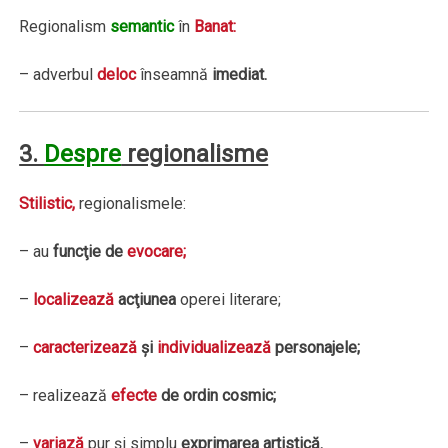
Regionalism
semantic
în
Banat:
– adverbul
deloc
înseamnă
imediat.
3.
Despre
regionalisme
Stilistic,
regionalismele:
– au
funcţie de
evocare;
–
localizează
acţiunea
operei literare;
–
caracterizează
şi
individualizează
personajele;
– realizează
efecte
de ordin cosmic;
–
variază
pur şi simplu
exprimarea artistică.