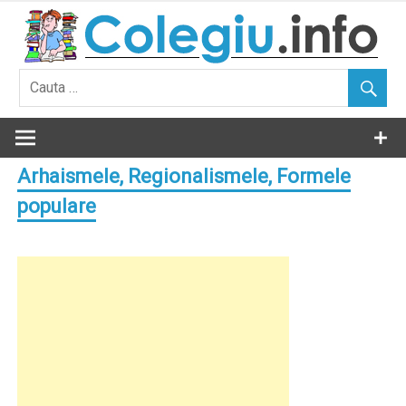
Skip
to
content
Arhaismele, Regionalismele, Formele
populare