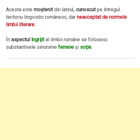
Acesta este
moştenit
din latină,
cunoscut
pe întregul
teritoriu lingvistic românesc, dar
neacceptat de normele
limbii literare.
În
aspectul
îngrijit
al limbii române se folosesc
substantivele sinonime
femeie
şi
soţie.