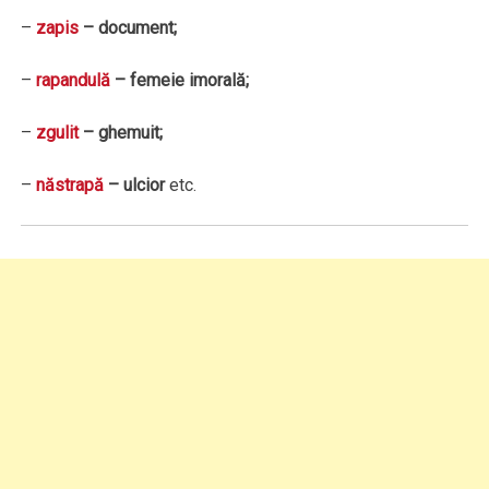
–
zapis
– document;
–
rapandulă
– femeie imorală;
–
zgulit
– ghemuit;
–
năstrapă
– ulcior
etc.