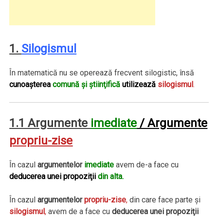
1.
Silogismul
În matematică nu se operează frecvent silogistic, însă
cunoaşterea
comună şi ştiinţifică
utilizează
silogismul
.
1.1 Argumente
imediate
/ Argumente
propriu-zise
În cazul
argumentelor
imediate
avem de-a face cu
deducerea
unei propoziţii
din alta.
În cazul
argumentelor
propriu-zise
,
din care face parte şi
silogismul
,
avem de a face cu
deducerea unei propoziţii