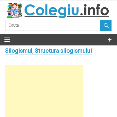
Skip
to
content
Silogismul, Structura silogismului