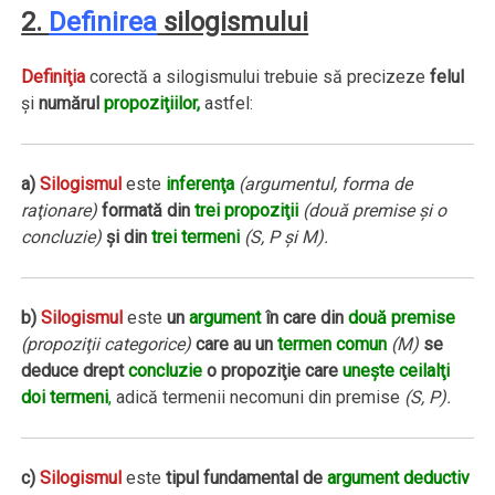
2.
Definirea
silogismului
Definiţia
corectă a silogismului trebuie să precizeze
felul
şi
numărul
propoziţiilor,
astfel:
a)
Silogismul
este
inferenţa
(argumentul, forma de
raţionare)
formată din
trei propoziţii
(două premise şi o
concluzie)
şi din
trei termeni
(S, P şi M).
b)
Silogismul
este
un
argument
în care din
două premise
(propoziţii categorice)
care au un
termen comun
(M)
se
deduce drept
concluzie
o propoziţie care
uneşte ceilalţi
doi termeni
,
adică termenii necomuni din premise
(S, P).
c)
Silogismul
este
tipul fundamental de
argument deductiv