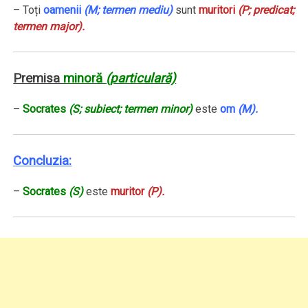
– Toți
oamenii
(M; termen mediu)
sunt
muritori
(P; predicat;
termen major).
Premisa
minoră
(particulară)
–
Socrates
(S; subiect; termen minor)
este
om
(M).
Concluzia:
–
Socrates
(S)
este
muritor
(P).