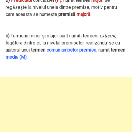
b)
Predicatul
concluziei
(P),
numit
termen
major
,
se
regăseşte la nivelul uneia dintre premise, motiv pentru
care aceasta se numeşte
premisă
majoră
.
c)
Termenii minor şi major sunt numiţi termeni
extremi,
legătura dintre ei, la nivelul premiselor, realizându-se cu
ajutorul unui
termen
comun ambelor premise
,
numit
termen
mediu
(M).