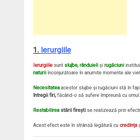
1.
Ierurgiile
Ierurgiile
sunt
slujbe, rânduieli
şi
rugăciuni
institu
naturii
înconjurătoare în anumite momente ale vieţi
Necesitatea
acestor slujbe şi rugăciuni stă în fa
întregii firi,
făcând-o să sufere împreună cu omul.
Restabilirea
stării fireşti
se realizează prin efect
Acest efect este în strânsă legătură cu
credinţa