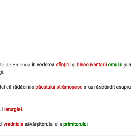
ite de Biserică
în vederea
sfinţirii
şi
binecuvântării
omului
şi a
i.
ptul că
rădăcinile
păcatului strămoşesc
s-au răspândit asupra
ul
ierurgiei.
şi
vrednicia
săvârşitorului
şi a
primitorului.