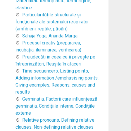
Materialele termoplaste, termorigide,
elastice
Particularităţile structurale şi
funcţionale ale sistemului respirator
(amfibieni, reptile, păsări)
Sahaja Yoga, Ananda Marga
Procesul creativ (prepararea,
incubaţia, iluminarea, verificarea)
Prejudecăţi în ceea ce îi priveşte pe
întreprinzători, Reuşita în afaceri
Time sequencers, Listing points,
Adding information /emphasising points,
Giving examples, Reasons, causes and
results
Germinaţia, Factorii care influenţează
germinaţia, Condiţiile interne, Condiţiile
externe
Relative pronouns, Defining relative
clauses, Non-defining relative clauses