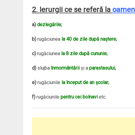
2. Ierurgii ce se referă la
oamen
a)
dezlegările;
b)
rugăciunea
la 40 de zile după naştere;
c)
rugăciunea
la 8 zile după cununie;
d)
slujba
înmormântării
şi a
parastasului;
e)
rugăciunile
la început de an şcolar;
f)
rugăciunile
pentru cei bolnavi
etc.