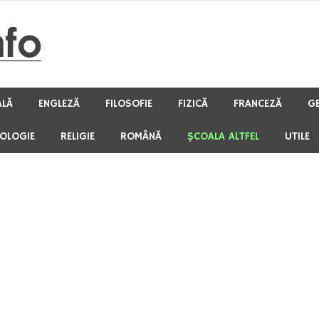
ALĂ
ENGLEZĂ
FILOSOFIE
FIZICĂ
FRANCEZĂ
G
HOLOGIE
RELIGIE
ROMÂNĂ
ŞCOALA ALTFEL
UTILE