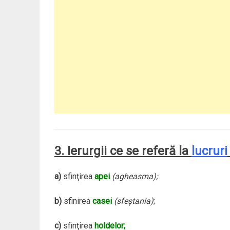
3. Ierurgii ce se referă la
lucruri
a)
sfinţirea
apei
(agheasma);
b)
sfinirea
casei
(sfeştania)
;
c)
sfinţirea
holdelor;