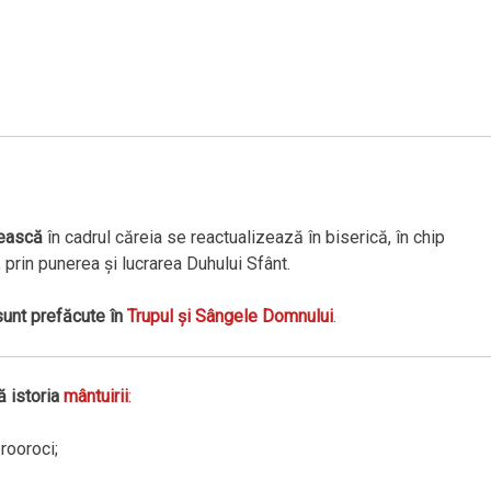
ească
în cadrul căreia se reactualizează în biserică, în chip
 prin punerea şi lucrarea Duhului Sfânt.
unt prefăcute în
Trupul şi Sângele Domnului
.
ă istoria
mântuirii
:
rooroci;