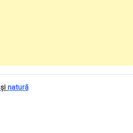
şi
natură