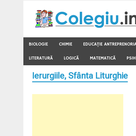
Skip
to
content
BIOLOGIE
CHIMIE
EDUCAŢIE ANTREPRENORI
LITERATURĂ
LOGICĂ
MATEMATICĂ
PSI
Ierurgiile, Sfânta Liturghie