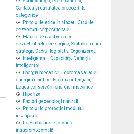
Subiect logic, Predicat logic,
Calitatea şi cantitatea propoziţiilor
categorice
Principiile etice în afaceri, Stadiile
dezvoltării corporaţionale
Măsuri de combatere a
dezechilibrelor ecologice, Stabilirea unei
strategii, Cadrul legislativ, Organizarea
Inteligenţa – Capacităţi, Definiţia
inteligenţei
Energia mecanică, Teorema variaţiei
energiei cinetice, Energia potenţială,
Legea conservării energiei mecanice
Hipofiza
Factori geoecologi naturali
Principiile protecţiei mediului
înconjurător
Recombinarea genetică
intracromozomală