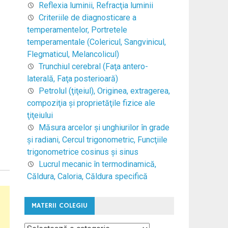
Reflexia luminii, Refracţia luminii
Criteriile de diagnosticare a
temperamentelor, Portretele
temperamentale (Colericul, Sangvinicul,
Flegmaticul, Melancolicul)
Trunchiul cerebral (Faţa antero-
laterală, Faţa posterioară)
Petrolul (ţiţeiul), Originea, extragerea,
compoziţia şi proprietăţile fizice ale
ţiţeiului
Măsura arcelor şi unghiurilor în grade
şi radiani, Cercul trigonometric, Funcţiile
trigonometrice cosinus şi sinus
Lucrul mecanic în termodinamică,
Căldura, Caloria, Căldura specifică
MATERII COLEGIU