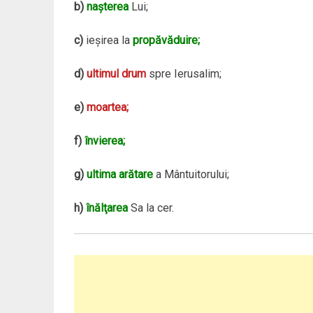
b)
naşterea
Lui;
c)
ieşirea la
propăvăduire;
d)
ultimul drum
spre Ierusalim;
e)
moartea;
f)
învierea;
g)
ultima arătare
a Mântuitorului;
h)
înălţarea
Sa la cer.