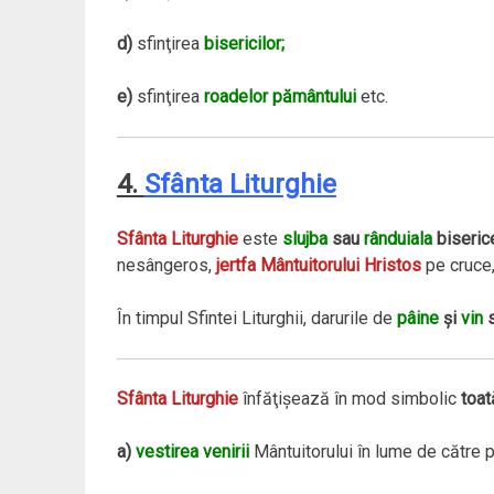
d)
sfinţirea
bisericilor;
e)
sfinţirea
roadelor pământului
etc.
4.
Sfânta Liturghie
Sfânta Liturghie
este
slujba
sau
rânduiala
biseric
nesângeros,
jertfa Mântuitorului Hristos
pe cruce,
În timpul Sfintei Liturghii, darurile de
pâine
şi
vin
s
Sfânta Liturghie
înfăţişează în mod simbolic
toat
a)
vestirea venirii
Mântuitorului în lume de către p