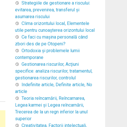
Strategiile de gestionare a riscului:
evitarea, prevenirea, transferul şi
asumarea riscului
Clima orizontului local, Elementele
utile pentru cunoaşterea orizontului local
Ce faci cu mașina personală când
zbori des de pe Otopeni?
Ortodoxia şi problemele lumii
contemporane
Gestionarea riscurilor, Acţiuni
specifice: analiza riscurilor, tratamentul,
gestionarea riscurilor, controlul
Indefinite article, Definite article, No
article
Teoria reîncarnării, Reîncarnarea,
Legea karmei şi Legea reîncarnării,
Trecerea de la un regn inferior la unul
superior
Creativitatea, Factorii intelectuali,