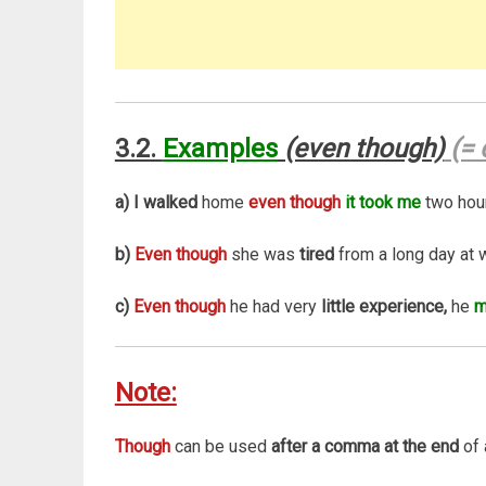
3.2.
Examples
(even though)
(= 
a)
I walked
home
even though
it took me
two hou
b)
Even though
she was
tired
from a long day at w
c)
Even though
he had very
little experience,
he
m
Note:
Though
can be used
after a comma
at the end
of 