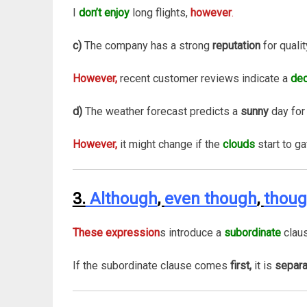
I
don’t enjoy
long flights,
however
.
c)
The company has a strong
reputation
for qualit
However,
recent customer reviews indicate a
dec
d)
The weather forecast predicts a
sunny
day for 
However,
it might change if the
clouds
start to ga
3.
Although
,
even though
,
thou
These expression
s introduce a
subordinate
clau
If the subordinate clause comes
first,
it is
separ