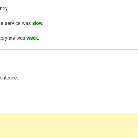
ney.
he service was
slow.
toryline was
weak.
entence.