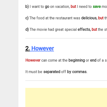
b)
I want to
go
on vacation,
but
I need to
save
mo
c)
The food at the restaurant was
delicious,
but
t
d)
The movie had great special
effects,
but
the s
2.
However
However
can come at the
beginning
or
end
of a s
It must be
separated
off
by commas.