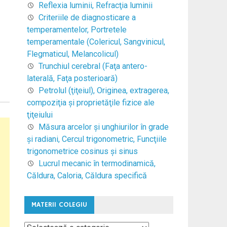
Reflexia luminii, Refracţia luminii
Criteriile de diagnosticare a
temperamentelor, Portretele
temperamentale (Colericul, Sangvinicul,
Flegmaticul, Melancolicul)
Trunchiul cerebral (Faţa antero-
laterală, Faţa posterioară)
Petrolul (ţiţeiul), Originea, extragerea,
compoziţia şi proprietăţile fizice ale
ţiţeiului
Măsura arcelor şi unghiurilor în grade
şi radiani, Cercul trigonometric, Funcţiile
trigonometrice cosinus şi sinus
Lucrul mecanic în termodinamică,
Căldura, Caloria, Căldura specifică
MATERII COLEGIU