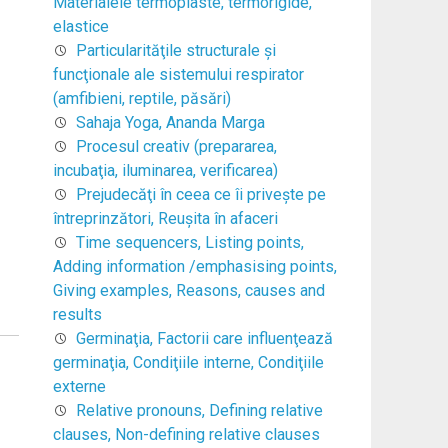
Materialele termoplaste, termorigide,
elastice
Particularităţile structurale şi
funcţionale ale sistemului respirator
(amfibieni, reptile, păsări)
Sahaja Yoga, Ananda Marga
Procesul creativ (prepararea,
incubaţia, iluminarea, verificarea)
Prejudecăţi în ceea ce îi priveşte pe
întreprinzători, Reuşita în afaceri
Time sequencers, Listing points,
Adding information /emphasising points,
Giving examples, Reasons, causes and
results
Germinaţia, Factorii care influenţează
germinaţia, Condiţiile interne, Condiţiile
externe
Relative pronouns, Defining relative
clauses, Non-defining relative clauses