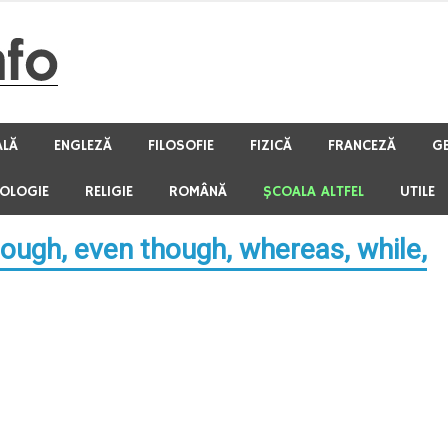
ALĂ
ENGLEZĂ
FILOSOFIE
FIZICĂ
FRANCEZĂ
G
HOLOGIE
RELIGIE
ROMÂNĂ
ŞCOALA ALTFEL
UTILE
hough, even though, whereas, while,