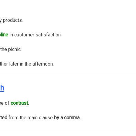
y products.
line
in customer satisfaction.
the picnic.
ther later in the afternoon.
gh
se of
contrast.
ated
from the main clause
by a comma.