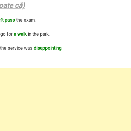
oate că)
n’t pass
the exam.
 go for
a walk
in the park.
 the service was
disappointing.