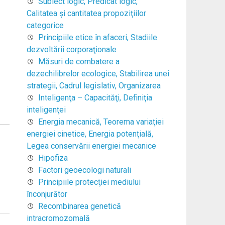
Subiect logic, Predicat logic,
Calitatea şi cantitatea propoziţiilor
categorice
Principiile etice în afaceri, Stadiile
dezvoltării corporaţionale
Măsuri de combatere a
dezechilibrelor ecologice, Stabilirea unei
strategii, Cadrul legislativ, Organizarea
Inteligenţa – Capacităţi, Definiţia
inteligenţei
Energia mecanică, Teorema variaţiei
energiei cinetice, Energia potenţială,
Legea conservării energiei mecanice
Hipofiza
Factori geoecologi naturali
Principiile protecţiei mediului
înconjurător
Recombinarea genetică
intracromozomală