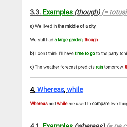
3.3.
Examples
(though)
(= totuşi
a)
We lived
in the middle of a city.
We still had
a large garden,
though
.
b)
I don’t think I’ll have
time to go
to the party ton
c)
The weather forecast predicts
rain
tomorrow,
t
4.
Whereas
,
while
Whereas
and
while
are used to
compare
two thi
4.1.
Examples
(whereas)
(= pe c