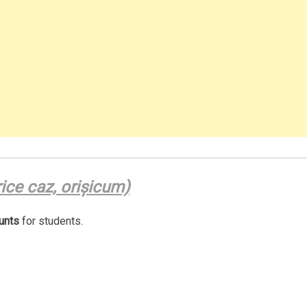
rice caz, orişicum)
unts
for students.