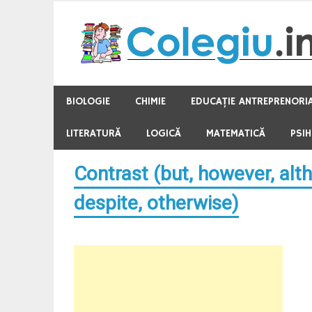
Skip
to
content
BIOLOGIE
CHIMIE
EDUCAŢIE ANTREPRENORI
LITERATURĂ
LOGICĂ
MATEMATICĂ
PSI
Contrast (but, however, alt
despite, otherwise)