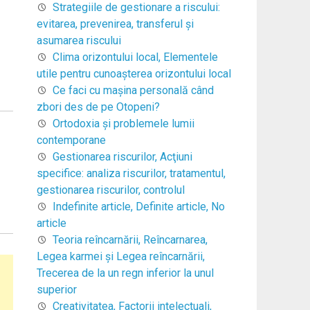
Strategiile de gestionare a riscului:
evitarea, prevenirea, transferul şi
asumarea riscului
Clima orizontului local, Elementele
utile pentru cunoaşterea orizontului local
Ce faci cu mașina personală când
zbori des de pe Otopeni?
Ortodoxia şi problemele lumii
contemporane
Gestionarea riscurilor, Acţiuni
specifice: analiza riscurilor, tratamentul,
gestionarea riscurilor, controlul
Indefinite article, Definite article, No
article
Teoria reîncarnării, Reîncarnarea,
Legea karmei şi Legea reîncarnării,
Trecerea de la un regn inferior la unul
superior
Creativitatea, Factorii intelectuali,