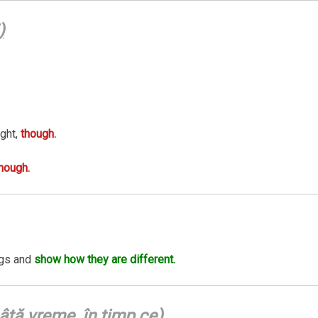
)
ight,
though.
hough.
ngs and
show how they are different.
âtă vreme, în timp ce)