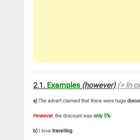
2.1.
Examples
(however)
(= în o
a)
The advert claimed that there were huge
disco
However
,
the discount was
only 5%.
b)
I love
travelling.