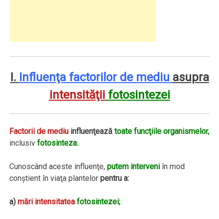
I.
Influenţa factorilor de mediu
asupra
intensităţii
fotosintezei
Factorii de mediu
influenţează
toate funcţiile organismelor,
inclusiv
fotosinteza.
Cunoscând aceste influenţe,
putem interveni
în mod
conştient în viaţa plantelor
pentru a:
a)
mări intensitatea
fotosintezei;