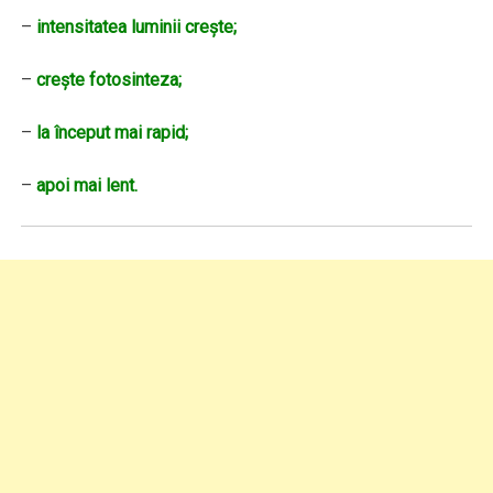
–
intensitatea luminii creşte;
–
creşte fotosinteza;
–
la început mai rapid;
–
apoi mai lent.