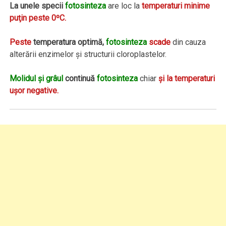
La unele specii
fotosinteza
are loc la
temperaturi minime
puţin peste 0ºC.
Peste
temperatura optimă,
fotosinteza
scade
din cauza
alterării enzimelor şi structurii cloroplastelor.
Molidul şi grâul
continuă
fotosinteza
chiar
şi la temperaturi
uşor negative.