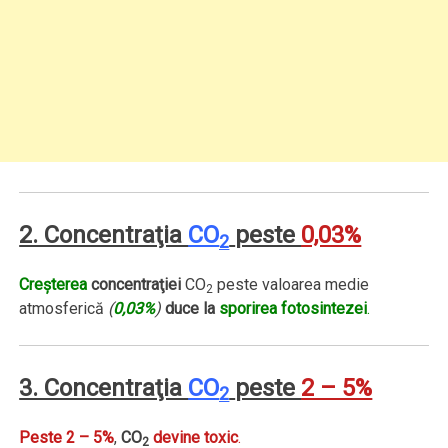
2. Concentraţia
CO
peste
0,03%
2
Creşterea
concentraţiei
CO
peste valoarea medie
2
atmosferică
(
0,03%
)
duce la
sporirea fotosintezei
.
3. Concentraţia
CO
peste
2 – 5%
2
Peste 2 – 5%
,
CO
devine toxic
.
2