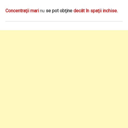
Concentraţii mari
nu
se pot obţine
decât în spaţii inchise.