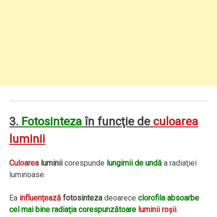
3.
Fotosinteza
în funcţie de
culoarea
luminii
Culoarea
luminii
corespunde
lungimii de undă
a radiaţiei
luminoase.
Ea
influenţează
fotosinteza
deoarece
clorofila absoarbe
cel mai bine radiaţia corespunzătoare
luminii roşii
.