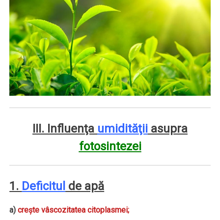
III. Influenţa
umidităţii
asupra
fotosintezei
1.
Deficitul
de apă
a)
creşte vâscozitatea citoplasmei;