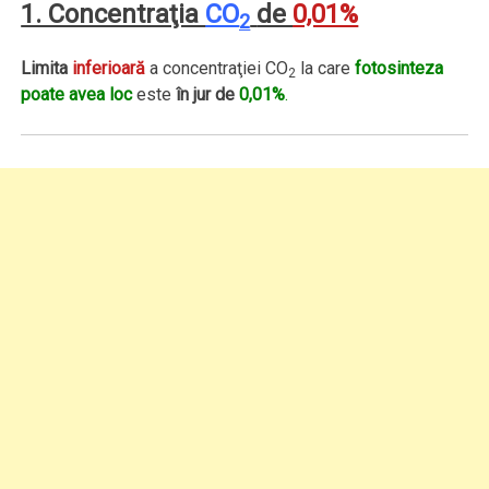
1. Concentraţia
CO
de
0,01%
2
Limita
inferioară
a concentraţiei CO
la care
fotosinteza
2
poate avea loc
este
în jur de
0,01%
.