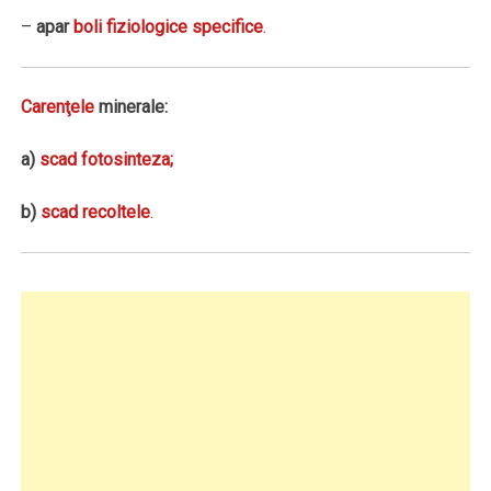
–
apar
boli fiziologice specifice
.
Carenţele
minerale:
a)
s
cad
fotosinteza;
b)
scad recoltele
.