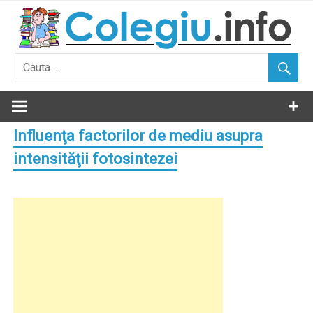
Skip
to
content
Influenţa factorilor de mediu asupra
intensităţii fotosintezei