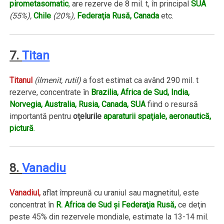
pirometasomatic
,
are rezerve de 8 mil. t, în principal
SUA
(55%),
Chile
(20%),
Federaţia Rusă, Canada
etc.
7.
Titan
Titanul
(ilmenit, rutil)
a fost estimat ca având 290 mil. t
rezerve, concentrate în
Brazilia, Africa de Sud, India,
Norvegia, Australia, Rusia, Canada, SUA
fiind o resursă
importantă pentru
oţelurile
aparaturii spaţiale, aeronautică,
pictură
.
8.
Vanadiu
Vanadiul,
aflat împreună cu uraniul sau magnetitul, este
concentrat în
R. Africa de Sud şi Federaţia Rusă,
ce deţin
peste 45% din rezervele mondiale, estimate la 13-14 mil.