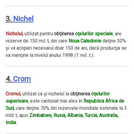
3.
Nichel
Nichelul,
utilizat pentru
obţinerea
oţelurilor speciale
,
are
rezerve de 150 mil. t, din care
Noua Caledonie
deţine 30%
şi va acoperi necesarul doar 150 de ani, dacă producţia se
va menţine la nivelul anului 1998
(1 mil. t.).
4.
Crom
Cromul,
utilizat ca şi nichelul la
obţinerea
oţelurilor
superioare
,
este cantonat mai ales în
Republica Africa de
Sud,
care deţine 70% din rezervele mondiale estimate la 3
mld. t, apoi
Zimbabwe, Rusia, Albania, Turcia, Australia,
India.