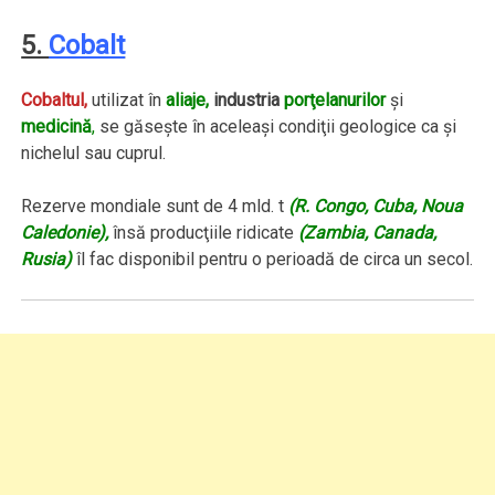
5.
Cobalt
Cobaltul,
utilizat în
aliaje,
industria
porţelanurilor
şi
medicină
,
se găseşte în aceleaşi condiţii geologice ca şi
nichelul sau cuprul.
Rezerve mondiale sunt de 4 mld. t
(R. Congo, Cuba, Noua
Caledonie),
însă producţiile ridicate
(Zambia, Canada,
Rusia)
îl fac disponibil pentru o perioadă de circa un secol.