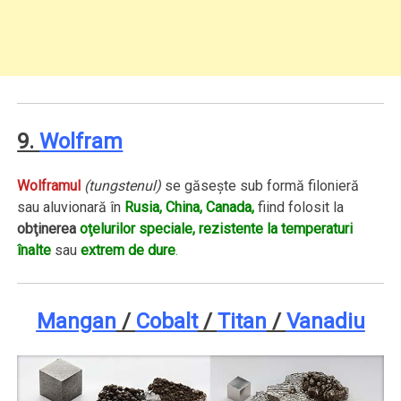
9.
Wolfram
Wolframul
(tungstenul)
se găseşte sub formă filonieră
sau aluvionară în
Rusia, China, Canada,
fiind folosit la
obţinerea
oţelurilor speciale, rezistente la temperaturi
înalte
sau
extrem de dure
.
Mangan
/
Cobalt
/
Titan
/
Vanadiu