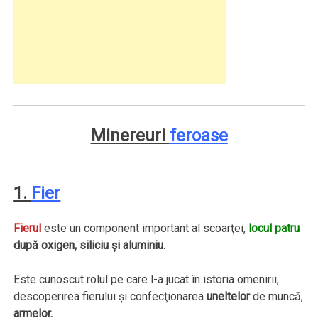
Minereuri
feroase
1.
Fier
Fierul
este un component important al scoarţei,
locul patru
după oxigen, siliciu şi aluminiu
.
Este cunoscut rolul pe care l-a jucat în istoria omenirii,
descoperirea fierului şi confecţionarea
uneltelor
de muncă,
armelor.