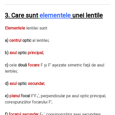
3. Care sunt
elementele
unei lentile
Elementele
lentilei sunt:
a)
centrul
optic
al lentilei;
b)
axul
optic
principal;
c)
cele
două
focare
F şi F’ aşezate simetric faţă de axul
lentilei;
d)
axul
optic
secundar;
e)
planul
focal
F’F
‘, perpendicular pe axul optic principal,
1
corespunzător focarului F’;
f)
focarul secundar
F
‘, corespunzător axei secundare