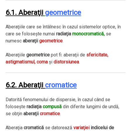
6.1.
Aberaţii
geometrice
Aberaţiile care se întâlnesc în cazul sistemelor optice, în
care se foloseşte numai
radiaţia
monocromatică,
se
numesc
aberaţii
geometrice
.
Aberaţiile
geometrice
pot fi: aberaţii de
sfericitate,
astigmatismul, coma
şi
distorsiunea
.
6.2. Aberaţii
cromatice
Datorită fenomenului de dispersie, în cazul când se
foloseşte
radiaţia
compusă
din diferite lungimi de undă,
se obţin
aberaţii
cromatice
.
Aberaţia
cromatică
se datorează
variaţiei
indicelui de