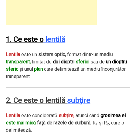
1. Ce este o
lentilă
Lentila
este un
sistem optic,
format dintr-un
mediu
transparent,
limitat de
doi dioptri
sferici
sau de
un dioptru
sferic
şi
unul
plan
care delimitează un mediu înconjurător
transparent.
2. Ce este o lentilă
subţire
Lentila
este considerată
subţire,
atunci când
grosimea ei
este mai mică
faţă de razele de curbură
, R
şi R
, care o
1
2
delimitează.