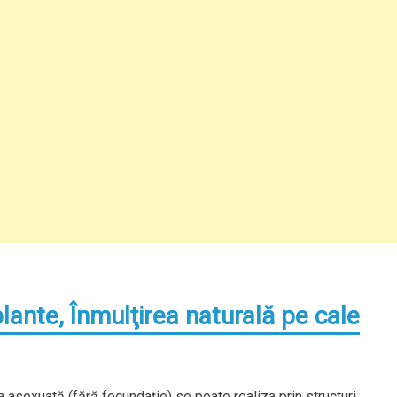
ante, Înmulţirea naturală pe cale
asexuată (fără fecundaţie) se poate realiza prin structuri