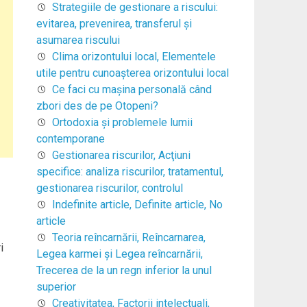
Strategiile de gestionare a riscului:
evitarea, prevenirea, transferul şi
asumarea riscului
Clima orizontului local, Elementele
utile pentru cunoaşterea orizontului local
Ce faci cu mașina personală când
zbori des de pe Otopeni?
Ortodoxia şi problemele lumii
contemporane
Gestionarea riscurilor, Acţiuni
specifice: analiza riscurilor, tratamentul,
gestionarea riscurilor, controlul
Indefinite article, Definite article, No
article
Teoria reîncarnării, Reîncarnarea,
i
Legea karmei şi Legea reîncarnării,
Trecerea de la un regn inferior la unul
superior
Creativitatea, Factorii intelectuali,