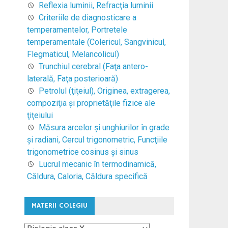
Reflexia luminii, Refracţia luminii
Criteriile de diagnosticare a
temperamentelor, Portretele
temperamentale (Colericul, Sangvinicul,
Flegmaticul, Melancolicul)
Trunchiul cerebral (Faţa antero-
laterală, Faţa posterioară)
Petrolul (ţiţeiul), Originea, extragerea,
compoziţia şi proprietăţile fizice ale
ţiţeiului
Măsura arcelor şi unghiurilor în grade
şi radiani, Cercul trigonometric, Funcţiile
trigonometrice cosinus şi sinus
Lucrul mecanic în termodinamică,
Căldura, Caloria, Căldura specifică
MATERII COLEGIU