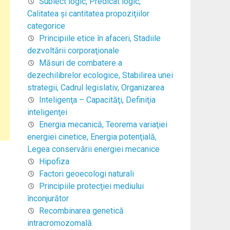
Subiect logic, Predicat logic,
Calitatea şi cantitatea propoziţiilor
categorice
Principiile etice în afaceri, Stadiile
dezvoltării corporaţionale
Măsuri de combatere a
dezechilibrelor ecologice, Stabilirea unei
strategii, Cadrul legislativ, Organizarea
Inteligenţa – Capacităţi, Definiţia
inteligenţei
Energia mecanică, Teorema variaţiei
energiei cinetice, Energia potenţială,
Legea conservării energiei mecanice
Hipofiza
Factori geoecologi naturali
Principiile protecţiei mediului
înconjurător
Recombinarea genetică
intracromozomală