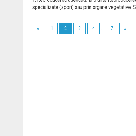
specializate (spori) sau prin organe vegetative. S
«
1
2
3
4
…
7
»