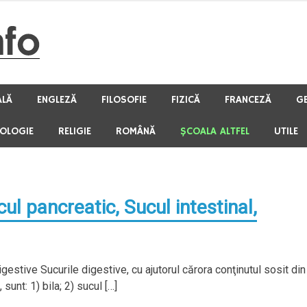
ALĂ
ENGLEZĂ
FILOSOFIE
FIZICĂ
FRANCEZĂ
G
HOLOGIE
RELIGIE
ROMÂNĂ
ŞCOALA ALTFEL
UTILE
cul pancreatic, Sucul intestinal,
igestive Sucurile digestive, cu ajutorul cărora conţinutul sosit din
unt: 1) bila; 2) sucul […]