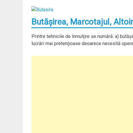
Butăşirea, Marcotajul, Altoi
Printre tehnicile de înmulţire se numără: a) butăşi
lucrări mai pretenţioase deoarece necesită operaţi