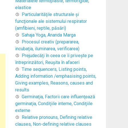
Materialele termoplaste, termorigide,
elastice
Particularităţile structurale şi
funcţionale ale sistemului respirator
(amfibieni, reptile, păsări)
Sahaja Yoga, Ananda Marga
Procesul creativ (prepararea,
incubaţia, iluminarea, verificarea)
Prejudecăţi în ceea ce îi priveşte pe
întreprinzători, Reuşita în afaceri
Time sequencers, Listing points,
Adding information /emphasising points,
Giving examples, Reasons, causes and
results
Germinaţia, Factorii care influenţează
germinaţia, Condiţiile interne, Condiţiile
externe
Relative pronouns, Defining relative
clauses, Non-defining relative clauses