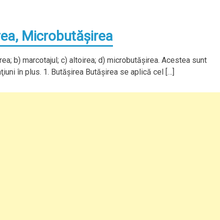
rea, Microbutăşirea
rea; b) marcotajul; c) altoirea; d) microbutăşirea. Acestea sunt
uni în plus. 1. Butăşirea Butăşirea se aplică cel […]