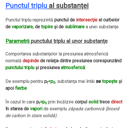
Punctul triplu
al substanţei
Punctul triplu reprezintă
punctul de
intersecţie
al curbelor
de
vaporizare,
de
topire
şi de
sublimare
a unei substanţe.
Parametrii
punctului triplu al unor substanţe
Comportarea substanţelor la presiunea atmosferică
normală
depinde
de relaţia dintre presiunea corespunzând
punctului triplu
şi presiunea
atmosferică
.
De exemplu pentru
p
<p
,
substanţa mai întâi
se
topeşte
şi
t
0
apoi
fierbe
.
În cazul în care
p
>p
prin încălzire
corpul
solid
trece
direct
t
0
în starea de
vapori
de exemplu
zăpada carbonică (bioxid
de carbon în stare solidă).