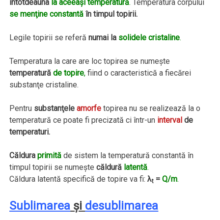
întotdeauna
la aceeaşi temperatură
.
Temperatura corpului
se menţine constantă
în timpul topirii.
Legile topirii se referă
numai la
solidele cristaline
.
Temperatura la care are loc topirea se numeşte
temperatură
de topire
,
fiind o caracteristică a fiecărei
substanţe cristaline.
Pentru
substanţele
amorfe
topirea nu se realizează la o
temperatură ce poate fi precizată ci într-un
interval
de
temperaturi.
Căldura
primită
de sistem la temperatură constantă în
timpul topirii se numeşte
căldură
latentă
.
Căldura latentă specifică de topire va fi:
λ
=
Q/m
.
t
Sublimarea
şi
desublimarea