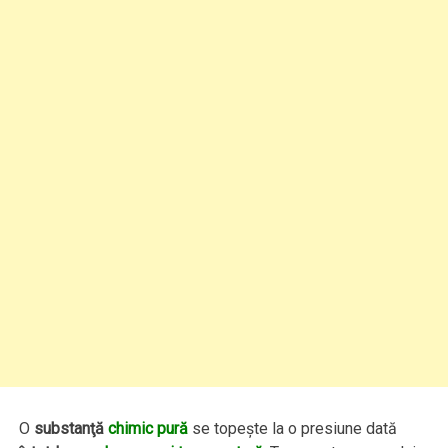
O
substanţă
chimic pură
se topeşte la o presiune dată