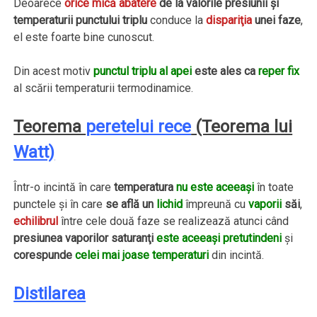
Deoarece
orice mică abatere
de la valorile presiunii şi
temperaturii punctului triplu
conduce la
dispariţia
unei faze
,
el este foarte bine cunoscut.
Din acest motiv
punctul triplu al apei
este ales ca
reper fix
al scării temperaturii termodinamice.
Teorema
peretelui rece
(Teorema lui
Watt)
Într-o incintă în care
temperatura
nu este aceeaşi
în toate
punctele şi în care
se află un
lichid
împreună cu
vaporii
săi
,
echilibrul
între cele două faze se realizează atunci când
presiunea vaporilor saturanţi
este aceeaşi pretutindeni
şi
corespunde
celei mai joase temperaturi
din incintă.
Distilarea