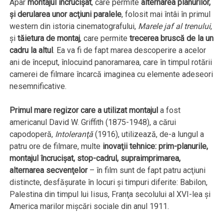
Apar
montajul încrucişat
, care permite
alternarea planurilor,
şi derularea unor acţiuni paralele
, folosit mai întâi în primul
western din istoria cinematografului,
Marele jaf al trenului
,
şi
tăietura de montaj
, care permite
trecerea bruscă de la un
cadru la altul
. Ea va fi de fapt marea descoperire a acelor
ani de început, înlocuind panoramarea, care în timpul rotării
camerei de filmare încarcă imaginea cu elemente adeseori
nesemnificative.
Primul mare regizor care a utilizat montajul
a fost
americanul David W. Griffith (1875-1948), a cărui
capodoperă,
Intoleranţă
(1916), utilizează, de-a lungul a
patru ore de filmare, multe
inovaţii tehnice: prim-planurile,
montajul încrucişat, stop-cadrul, supraimprimarea,
alternarea secvenţelor
– în film sunt de fapt patru acţiuni
distincte, desfăşurate în locuri şi timpuri diferite: Babilon,
Palestina din timpul lui Iisus, Franţa secolului al XVI-lea şi
America marilor mişcări sociale din anul 1911.