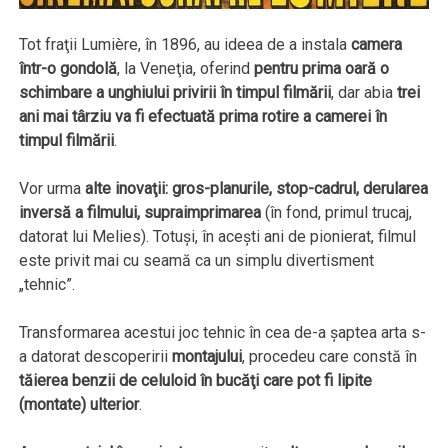
Tot fraţii Lumière, în 1896, au ideea de a instala
camera
într-o gondolă
, la Veneţia, oferind
pentru prima oară o
schimbare a unghiului privirii în timpul filmării
, dar abia
trei
ani mai târziu va fi efectuată prima rotire a camerei în
timpul filmării
.
Vor urma
alte inovaţii: gros-planurile, stop-cadrul, derularea
inversă a filmului, supraimprimarea
(în fond, primul trucaj,
datorat lui Melies). Totuşi, în aceşti ani de pionierat, filmul
este privit mai cu seamă ca un simplu divertisment
„tehnic”.
Transformarea acestui joc tehnic în cea de-a şaptea arta s-
a datorat descoperirii
montajului
, procedeu care constă în
tăierea benzii de celuloid în bucăţi care pot fi lipite
(montate) ulterior
.