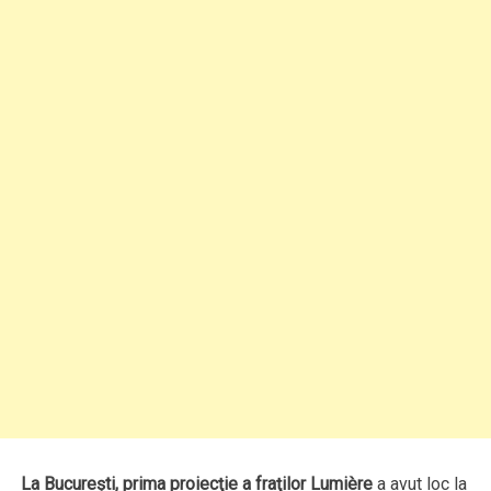
La Bucureşti, prima proiecţie a fraţilor Lumière
a avut loc la