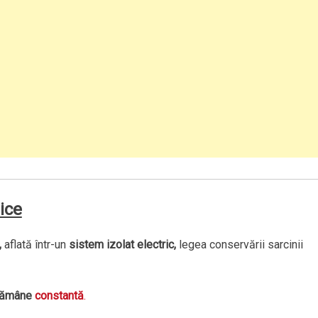
rice
,
aflată într-un
sistem izolat electric,
legea conservării sarcinii
 rămâne
constantă
.