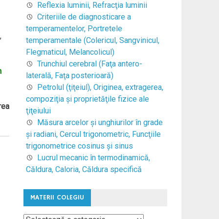
Reflexia luminii, Refracţia luminii
Criteriile de diagnosticare a
temperamentelor, Portretele
,
temperamentale (Colericul, Sangvinicul,
Flegmaticul, Melancolicul)
Trunchiul cerebral (Faţa antero-
n
laterală, Faţa posterioară)
Petrolul (ţiţeiul), Originea, extragerea,
compoziţia şi proprietăţile fizice ale
rea
ţiţeiului
Măsura arcelor şi unghiurilor în grade
şi radiani, Cercul trigonometric, Funcţiile
trigonometrice cosinus şi sinus
Lucrul mecanic în termodinamică,
Căldura, Caloria, Căldura specifică
MATERII COLEGIU