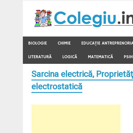
Skip
to
content
BIOLOGIE
CHIMIE
EDUCAŢIE ANTREPRENORI
LITERATURĂ
LOGICĂ
MATEMATICĂ
PSI
Sarcina electrică, Proprietăţi
electrostatică