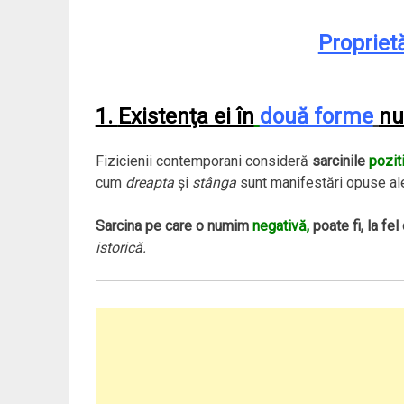
Proprietă
1.
Existenţa ei în
două forme
nu
Fizicienii contemporani consideră
sarcinile
pozit
cum
dreapta
şi
stânga
sunt manifestări opuse ale
Sarcina pe care o numim
negativă,
poate fi, la fe
istorică.