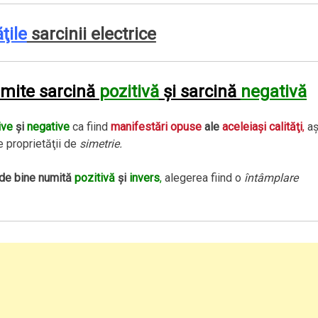
ţile
sarcinii electrice
mite sarcină
pozitivă
şi sarcină
negativă
ive
şi
negative
ca fiind
manifestări opuse
ale
aceleiaşi calităţi
,
aş
 proprietăţii de
simetrie.
l de bine numită
pozitivă
şi
invers
,
alegerea fiind o
întâmplare