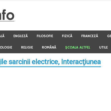
ALĂ
ENGLEZĂ
FILOSOFIE
FIZICĂ
FRANCEZĂ
G
HOLOGIE
RELIGIE
ROMÂNĂ
ŞCOALA ALTFEL
UTILE
le sarcinii electrice, Interacţiunea