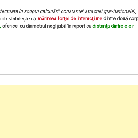
fectuate în scopul calculării constantei atracţiei gravitaţionale),
lomb stabileşte că
mărimea forţei de interacţiune
dintre două corp
,
sferice, cu diametrul neglijabil în raport cu
distanţa dintre ele r