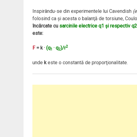
Inspirându-se din experimentele lui Cavendish
(e
folosind ca şi acesta o balanţă de torsiune, Cou
încărcate cu
sarcinile electrice q1 şi respectiv q2
este:
2
F
= k ·
(q
· q
)/r
1
2
unde
k
este o constantă de proporţionalitate.