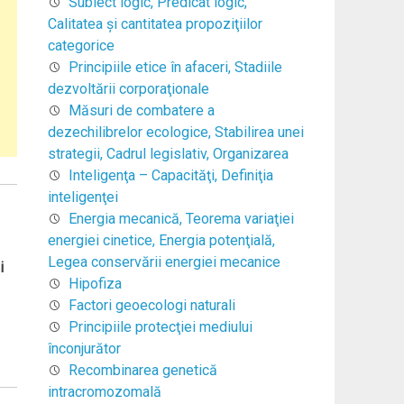
Subiect logic, Predicat logic,
Calitatea şi cantitatea propoziţiilor
categorice
Principiile etice în afaceri, Stadiile
dezvoltării corporaţionale
Măsuri de combatere a
dezechilibrelor ecologice, Stabilirea unei
strategii, Cadrul legislativ, Organizarea
Inteligenţa – Capacităţi, Definiţia
inteligenţei
Energia mecanică, Teorema variaţiei
energiei cinetice, Energia potenţială,
Legea conservării energiei mecanice
i
Hipofiza
Factori geoecologi naturali
Principiile protecţiei mediului
înconjurător
Recombinarea genetică
intracromozomală