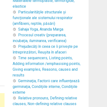
Materialele termoplaste, termorigide,
elastice
Particularităţile structurale şi
funcţionale ale sistemului respirator
(amfibieni, reptile, păsări)
Sahaja Yoga, Ananda Marga
Procesul creativ (prepararea,
incubaţia, iluminarea, verificarea)
Prejudecăţi în ceea ce îi priveşte pe
întreprinzători, Reuşita în afaceri
Time sequencers, Listing points,
Adding information /emphasising points,
Giving examples, Reasons, causes and
results
Germinaţia, Factorii care influenţează
germinaţia, Condiţiile interne, Condiţiile
externe
Relative pronouns, Defining relative
clauses, Non-defining relative clauses