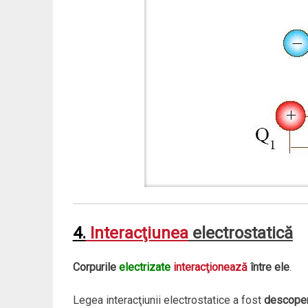
4.
Interacţiunea
electrostatică
Corpurile
electrizate
interacţionează
între ele
.
Legea interacţiunii electrostatice a fost
descoper