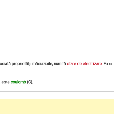
ciată proprietăţii măsurabile, numită
stare de electrizare
.
Ea se
I. este
coulomb
(C)
.