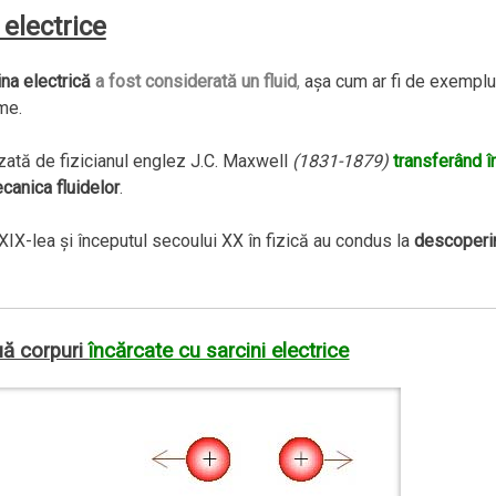
 electrice
ina electrică
a fost considerată un fluid
,
aşa cum ar fi de exemplu
me.
zată de fizicianul englez J.C. Maxwell
(1831-1879)
transferând î
canica fluidelor
.
XIX-lea şi începutul secoului XX în fizică au condus la
descoperi
uă corpuri
încărcate cu sarcini electrice