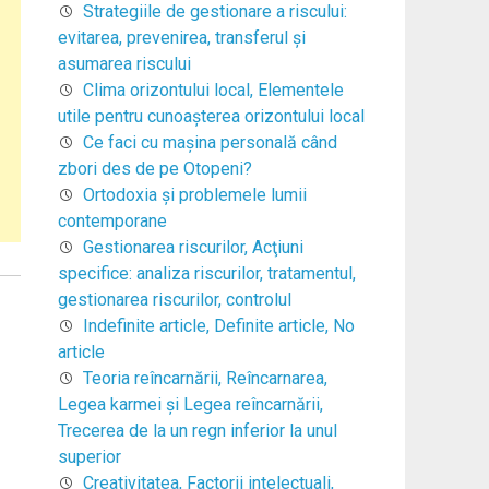
Strategiile de gestionare a riscului:
evitarea, prevenirea, transferul şi
asumarea riscului
Clima orizontului local, Elementele
utile pentru cunoaşterea orizontului local
Ce faci cu mașina personală când
zbori des de pe Otopeni?
Ortodoxia şi problemele lumii
contemporane
Gestionarea riscurilor, Acţiuni
specifice: analiza riscurilor, tratamentul,
gestionarea riscurilor, controlul
Indefinite article, Definite article, No
article
Teoria reîncarnării, Reîncarnarea,
Legea karmei şi Legea reîncarnării,
Trecerea de la un regn inferior la unul
superior
Creativitatea, Factorii intelectuali,