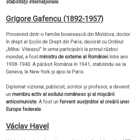
stabilităţii internaţionale
.
Grigore Gafencu (1892-1957)
Provenind dintr-o familie boierească din Moldova, doctor
în drept al Şcolii de Drept din Paris, decorat cu Ordinul
„Mihai Viteazul” în urma participării la primul război
mondial, a fost
ministru de externe al României
între anii
1938-1940. A părăsit România în 1941, stabilindu-se la
Geneva, la New York şi apoi la Paris.
Diplomat vizionar, publicist, scriitor şi profesor, a devenit
un
membru activ al exilului românesc şi al mişcării
anticomuniste
. A fost un
fervent susţinător al creării unei
Europe federale
.
Václav Havel