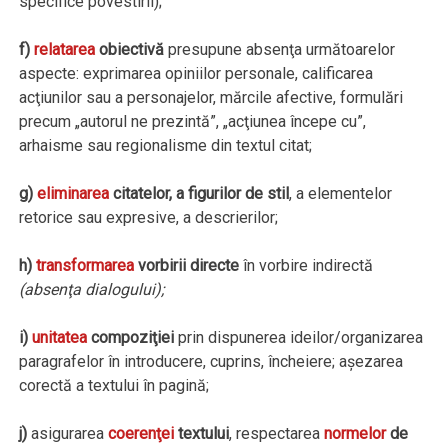
specifice povestirii);
f)
relatarea
obiectivă
presupune absenţa următoarelor
aspecte: exprimarea opiniilor personale, calificarea
acţiunilor sau a personajelor, mărcile afective, formulări
precum „autorul ne prezintă”, „acţiunea începe cu”,
arhaisme sau regionalisme din textul citat;
g)
eliminarea
citatelor, a figurilor de stil
, a elementelor
retorice sau expresive, a descrierilor;
h)
transformarea
vorbirii directe
în vorbire indirectă
(absenţa dialogului);
i)
unitatea
compoziţiei
prin dispunerea ideilor/organizarea
paragrafelor în introducere, cuprins, încheiere; aşezarea
corectă a textului în pagină;
j)
asigurarea
coerenţei
textului
, respectarea
normelor
de