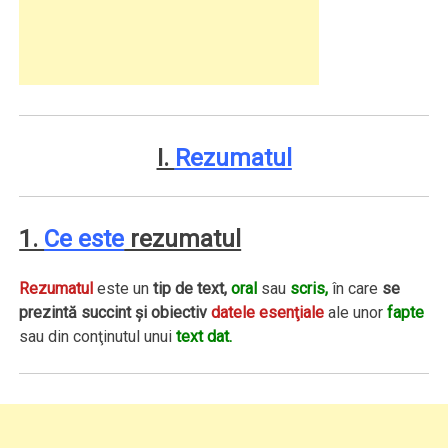
I.
Rezumatul
1.
Ce este
rezumatul
Rezumatul
este un
tip de text,
oral
sau
scris,
în care
se
prezintă succint şi obiectiv
datele esenţiale
ale unor
fapte
sau din conţinutul unui
text dat.