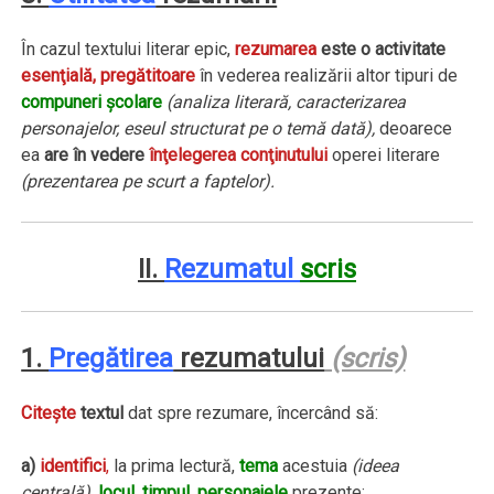
În cazul textului literar epic,
rezumarea
este o activitate
esenţială, pregătitoare
în vederea realizării altor tipuri de
compuneri şcolare
(analiza literară, caracterizarea
personajelor, eseul structurat pe o temă dată),
deoarece
ea
are în vedere
înţelegerea conţinutului
operei literare
(prezentarea pe scurt a faptelor).
II.
Rezumatul
scris
1.
Pregătirea
rezumatului
(scris)
Citeşte
textul
dat spre rezumare, încercând să:
a)
identifici
,
la prima lectură,
tema
acestuia
(ideea
centrală),
locul
,
timpul
,
personajele
prezente;