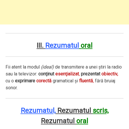
III.
Rezumatul
oral
Fii atent la modul
(ideal)
de transmitere a unei ştiri la radio
sau la televizor:
conţinut
esenţializat
,
prezentat
obiectiv,
cu o
exprimare
corectă
gramatical şi
fluentă
,
fără bruiaj
sonor.
Rezumatul,
Rezumatul
scris,
Rezumatul
oral