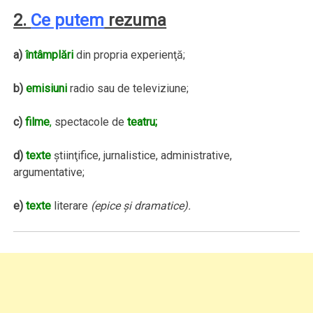
2.
Ce putem
rezuma
a)
întâmplări
din propria experienţă;
b)
emisiuni
radio sau de televiziune;
c)
filme
,
spectacole de
teatru;
d)
texte
ştiinţifice, jurnalistice, administrative,
argumentative;
e)
texte
literare
(epice şi dramatice).