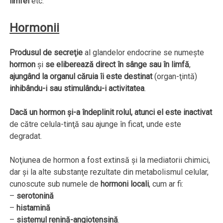
limfei
etc.
Hormonii
Produsul de secreţie
al glandelor endocrine se numeşte
hormon
şi
se eliberează direct în sânge sau în limfă
,
ajungând la organul căruia îi este destinat
(organ-ţintă)
inhibându-i sau stimulându-i activitatea
.
Dacă un hormon şi-a îndeplinit rolul, atunci el este inactivat
de către celula-tinţă sau ajunge în ficat, unde este
degradat.
Noţiunea de hormon a fost extinsă şi la mediatorii chimici,
dar şi la alte substanţe rezultate din metabolismul celular,
cunoscute sub numele de
hormoni locali
, cum ar fi:
–
serotonină
–
histamină
–
sistemul renină-angiotensină
.