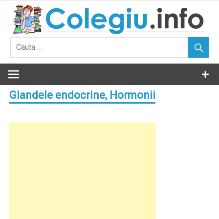
Skip
to
content
Glandele endocrine, Hormonii