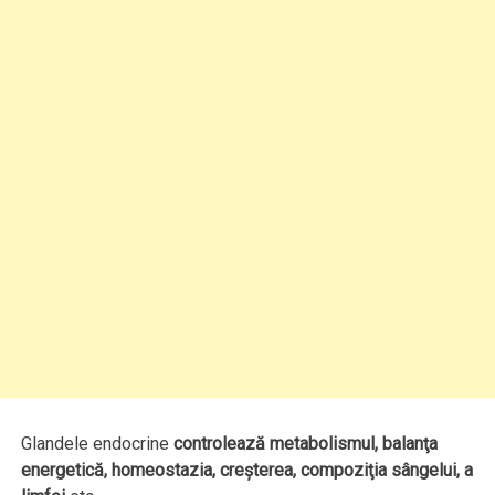
Glandele endocrine
controlează metabolismul, balanţa
energetică, homeostazia, creşterea, compoziţia sângelui, a