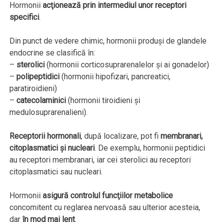
Hormonii
acţionează prin intermediul unor receptori
specifici
.
Din punct de vedere chimic, hormonii produşi de glandele
endocrine se clasifică în:
–
sterolici
(hormonii corticosuprarenalelor şi ai gonadelor)
–
polipeptidici
(hormonii hipofizari, pancreatici,
paratiroidieni)
–
catecolaminici
(hormonii tiroidieni şi
medulosuprarenalieni).
Receptorii hormonali
, după localizare, pot fi
membranari,
citoplasmatici şi nucleari
. De exemplu, hormonii peptidici
au receptori membranari, iar cei sterolici au receptori
citoplasmatici sau nucleari.
Hormonii
asigură controlul funcţiilor metabolice
concomitent cu reglarea nervoasă sau ulterior acesteia,
dar
în mod mai lent
.