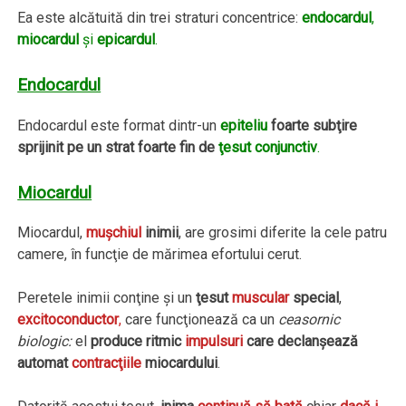
Ea este alcătuită din trei straturi concentrice:
endocardul
,
miocardul
şi
epicardul
.
Endocardul
Endocardul este format dintr-un
epiteliu
foarte subţire
sprijinit pe un strat foarte fin de
ţesut conjunctiv
.
Miocardul
Miocardul,
muşchiul
inimii
, are grosimi diferite la cele patru
camere, în funcţie de mărimea efortului cerut.
Peretele inimii conţine şi un
ţesut
muscular
special
,
excitoconductor
,
care funcţionează ca un
ceasornic
biologic:
el
produce ritmic
impulsuri
care declanşează
automat
contracţiile
miocardului
.