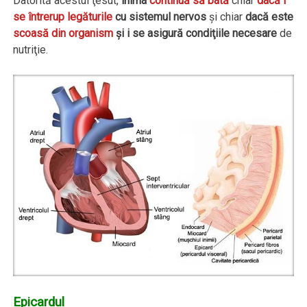
Datorită acestui ţesut,
inima
continuă să bată
chiar
dacă i
se întrerup legăturile
cu sistemul nervos
şi chiar
dacă este
scoasă din organism
şi i se asigură condiţiile necesare
de
nutriţie.
Epicardul