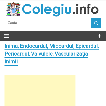
Skip
to
content
Inima, Endocardul, Miocardul, Epicardul,
Pericardul, Valvulele, Vascularizaţia
inimii