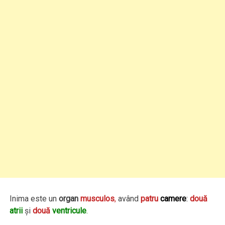
Inima este un
organ
musculos
,
având
patru
camere
:
două
atrii
şi
două
ventricule
.