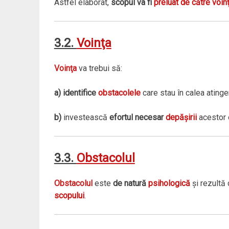
Astfel elaborat,
scopul va fi
preluat de către voin
3.2.
Voinţa
Voinţa
va trebui să:
a) identifice
obstacolele
care stau în calea atinge
b)
investească
efortul necesar
depăşirii
acestor 
3.3.
Obstacolul
Obstacolul
este
de natură
psihologică
şi rezultă
scopului
.