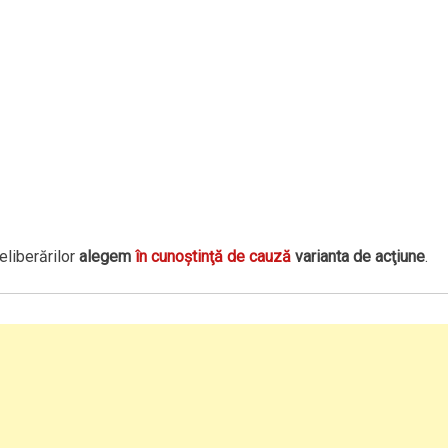
eliberărilor
alegem
în cunoştinţă de cauză
varianta de acţiune
.