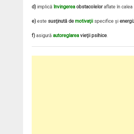
d)
implică
învingerea
obstacolelor
aflate în calea
e)
este
susţinută de
motivaţii
specifice şi
energi
f)
asigură
autoreglarea
vieţii psihice
.