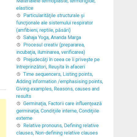
Materialele termoplaste, termorigide,
elastice
Particularităţile structurale şi
funcţionale ale sistemului respirator
(amfibieni, reptile, păsări)
Sahaja Yoga, Ananda Marga
Procesul creativ (prepararea,
incubaţia, iluminarea, verificarea)
Prejudecăţi în ceea ce îi priveşte pe
întreprinzători, Reuşita în afaceri
Time sequencers, Listing points,
Adding information /emphasising points,
Giving examples, Reasons, causes and
results
Germinaţia, Factorii care influenţează
germinaţia, Condiţiile interne, Condiţiile
externe
Relative pronouns, Defining relative
clauses, Non-defining relative clauses