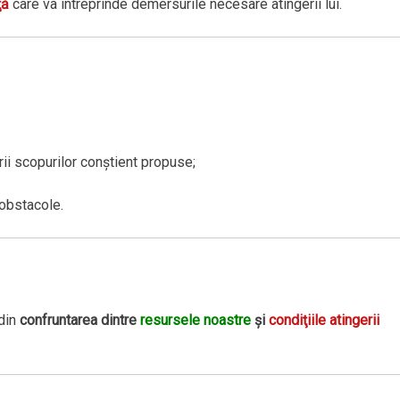
ţă
care va întreprinde demersurile necesare atingerii lui.
rii scopurilor conştient propuse;
obstacole.
 din
confruntarea dintre
resursele noastre
şi
condiţiile atingerii