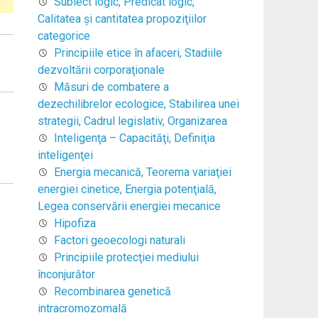
Subiect logic, Predicat logic,
Calitatea şi cantitatea propoziţiilor
categorice
Principiile etice în afaceri, Stadiile
dezvoltării corporaţionale
Măsuri de combatere a
dezechilibrelor ecologice, Stabilirea unei
strategii, Cadrul legislativ, Organizarea
Inteligenţa – Capacităţi, Definiţia
inteligenţei
Energia mecanică, Teorema variaţiei
energiei cinetice, Energia potenţială,
Legea conservării energiei mecanice
Hipofiza
Factori geoecologi naturali
Principiile protecţiei mediului
înconjurător
Recombinarea genetică
intracromozomală