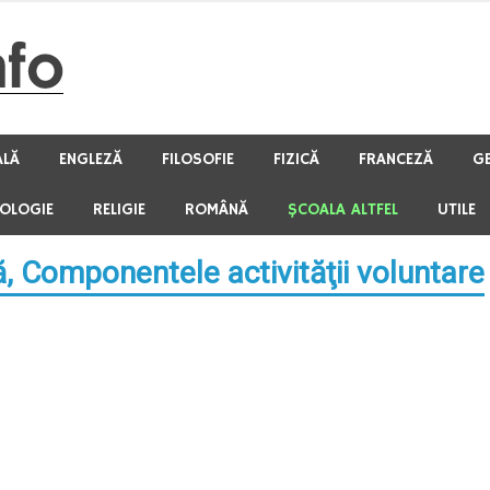
ALĂ
ENGLEZĂ
FILOSOFIE
FIZICĂ
FRANCEZĂ
G
HOLOGIE
RELIGIE
ROMÂNĂ
ŞCOALA ALTFEL
UTILE
ă, Componentele activităţii voluntare