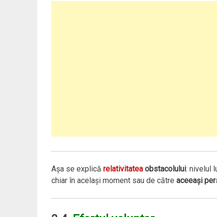
Aşa se explică
relativitatea
obstacolului
: nivelul 
chiar în acelaşi moment sau de către
aceeaşi pe