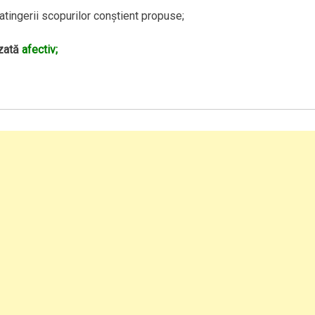
 atingerii scopurilor conştient propuse;
zată
afectiv;