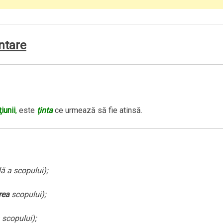
untare
ţiunii
,
este
ţinta
ce urmează să fie atinsă.
ă a scopului);
rea
scopului);
 scopului);