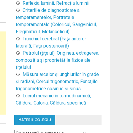
Reflexia luminii, Refracţia luminii
Criteriile de diagnosticare a
temperamentelor, Portretele
temperamentale (Colericul, Sangvinicul,
Flegmaticul, Melancolicul)
Trunchiul cerebral (Faţa antero-
laterală, Faţa posterioară)
Petrolul (ţiţeiul), Originea, extragerea,
compoziţia şi proprietăţile fizice ale
ţiţeiului
Măsura arcelor şi unghiurilor în grade
şi radiani, Cercul trigonometric, Funcţiile
trigonometrice cosinus şi sinus
Lucrul mecanic în termodinamică,
Căldura, Caloria, Căldura specifică
MATERII COLEGIU