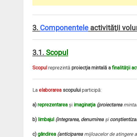
3.
Componentele
activităţii vol
3.1.
Scopul
Scopul
reprezintă
proiecţia mintală a
finalităţii ac
La
elaborarea
scopului
participă:
a)
reprezentarea
şi
imaginaţia
(proiectarea
mintal
b)
limbajul
(integrarea, denumirea
şi
conştientiza
c)
gândirea
(anticiparea
mijloacelor de atingere a