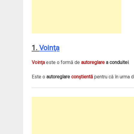
1.
Voinţa
Voinţa
este o formă de
autoreglare
a conduitei
.
Este o
autoreglare
conştientă
pentru că în urma d