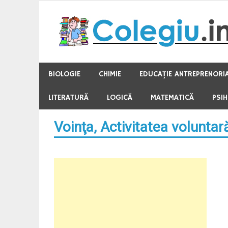
Skip
to
content
BIOLOGIE
CHIMIE
EDUCAŢIE ANTREPRENORI
LITERATURĂ
LOGICĂ
MATEMATICĂ
PSI
Voinţa, Activitatea voluntar