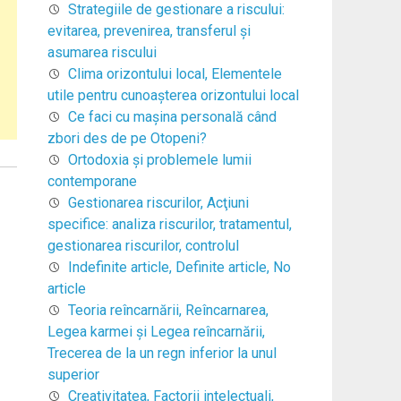
Strategiile de gestionare a riscului:
evitarea, prevenirea, transferul şi
asumarea riscului
Clima orizontului local, Elementele
utile pentru cunoaşterea orizontului local
Ce faci cu mașina personală când
zbori des de pe Otopeni?
Ortodoxia şi problemele lumii
contemporane
Gestionarea riscurilor, Acţiuni
specifice: analiza riscurilor, tratamentul,
gestionarea riscurilor, controlul
Indefinite article, Definite article, No
article
Teoria reîncarnării, Reîncarnarea,
Legea karmei şi Legea reîncarnării,
Trecerea de la un regn inferior la unul
superior
Creativitatea, Factorii intelectuali,