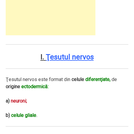
I.
Ţesutul nervos
Ţesutul nervos este format din
celule
diferenţiate,
de
origine
ectodermică:
a)
neuroni;
b)
celule gliale
.