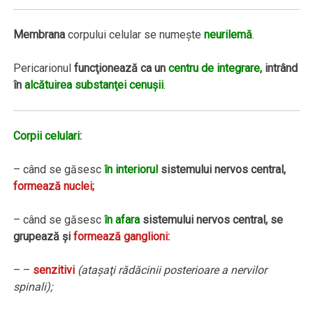
Membrana
corpului celular se numeşte
neurilemă
.
Pericarionul
funcţionează ca un
centru de integrare,
intrând
în
alcătuirea substanţei cenuşii
.
Corpii celulari:
– când se găsesc
în interiorul
sistemului nervos central,
formează nuclei;
– când se găsesc
în afara
sistemului nervos central, se
grupează şi
formează ganglioni:
– –
senzitivi
(ataşaţi rădăcinii posterioare a nervilor
spinali);