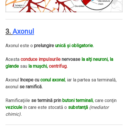
3.
Axonul
Axonul este o
prelungire
unică şi obligatorie.
Acesta
conduce impulsurile
nervoase
la alţi neuroni, la
glande
sau
la muşchi,
centrifug.
Axonul
începe cu
conul axonal
,
iar la partea sa terminală,
axonul
se ramifică.
Ramificaţiile
se termină prin
butoni terminali
,
care conţin
vezicule
în care este stocată o
substanţă
(mediator
chimic).