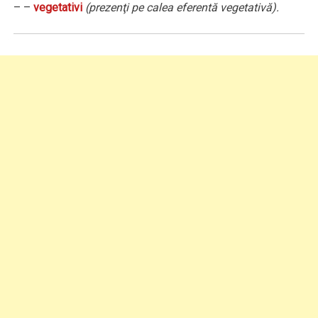
– –
vegetativi
(prezenţi pe calea eferentă vegetativă).