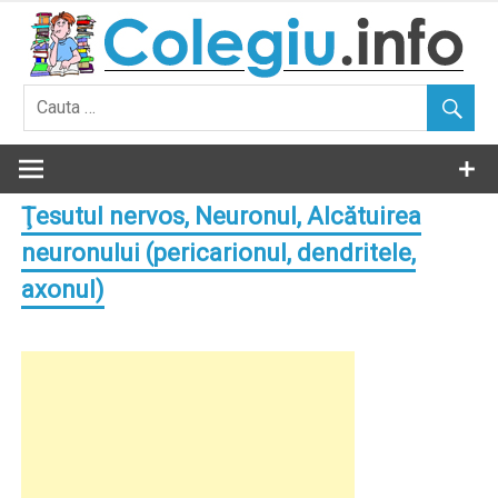
Skip
to
content
Ţesutul nervos, Neuronul, Alcătuirea
neuronului (pericarionul, dendritele,
axonul)