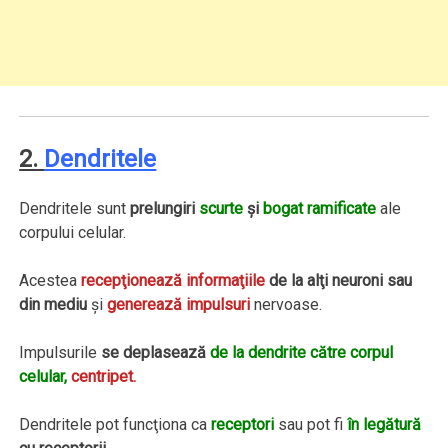
2.
Dendritele
Dendritele sunt
prelungiri
scurte
şi
bogat ramificate
ale
corpului celular.
Acestea
recepţionează informaţiile
de la alţi neuroni sau
din mediu
şi
generează impulsuri
nervoase.
Impulsurile
se deplasează
de la dendrite către corpul
celular,
centripet.
Dendritele pot funcţiona ca
receptori
sau pot fi
în legătură