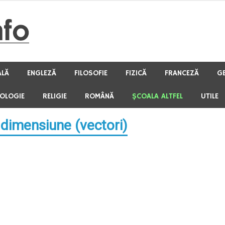
ALĂ
ENGLEZĂ
FILOSOFIE
FIZICĂ
FRANCEZĂ
G
HOLOGIE
RELIGIE
ROMÂNĂ
ŞCOALA ALTFEL
UTILE
 dimensiune (vectori)