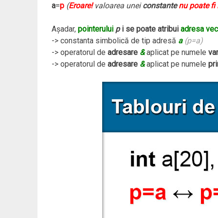
a
=
p
(
Eroare!
valoarea unei
constante
nu poate fi
Aşadar,
pointerului
p
i se poate atribui
adresa vec
-> constanta simbolică de tip adresă
a
(p=a)
-> operatorul de
adresare
&
aplicat pe numele
var
-> operatorul de
adresare
&
aplicat pe numele
pr