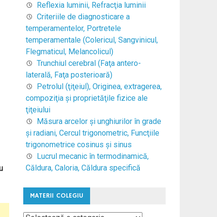
Reflexia luminii, Refracţia luminii
Criteriile de diagnosticare a
temperamentelor, Portretele
temperamentale (Colericul, Sangvinicul,
Flegmaticul, Melancolicul)
Trunchiul cerebral (Faţa antero-
laterală, Faţa posterioară)
Petrolul (ţiţeiul), Originea, extragerea,
compoziţia şi proprietăţile fizice ale
ţiţeiului
Măsura arcelor şi unghiurilor în grade
şi radiani, Cercul trigonometric, Funcţiile
trigonometrice cosinus şi sinus
Lucrul mecanic în termodinamică,
Căldura, Caloria, Căldura specifică
u
MATERII COLEGIU