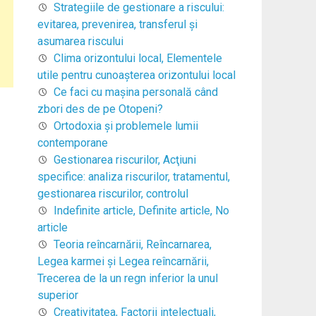
Strategiile de gestionare a riscului:
evitarea, prevenirea, transferul şi
asumarea riscului
Clima orizontului local, Elementele
utile pentru cunoaşterea orizontului local
Ce faci cu mașina personală când
zbori des de pe Otopeni?
Ortodoxia şi problemele lumii
contemporane
Gestionarea riscurilor, Acţiuni
specifice: analiza riscurilor, tratamentul,
gestionarea riscurilor, controlul
Indefinite article, Definite article, No
article
Teoria reîncarnării, Reîncarnarea,
Legea karmei şi Legea reîncarnării,
Trecerea de la un regn inferior la unul
superior
Creativitatea, Factorii intelectuali,