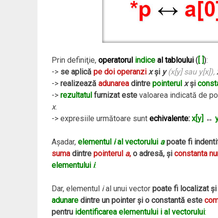
Prin definiţie,
operatorul
indice
al tabloului
(
[ ]
)
:
->
se aplică
pe doi operanzi
x
şi
y
(x[y] sau y[x]),
->
realizează
adunarea
dintre
pointerul
x
şi
const
->
rezultatul
furnizat este
valoarea indicată de po
x
.
-> expresiile următoare sunt
echivalente:
x[y]
↔
y
Aşadar,
elementul
i
al vectorului
a
poate fi indenti
suma
dintre
pointerul
a
,
o adresă, şi
constanta n
elementului
i
.
Dar, elementul
i
al unui vector
poate fi localizat ş
adunare
dintre un pointer şi o constantă este
com
pentru
identificarea elementului i al vectorului
: