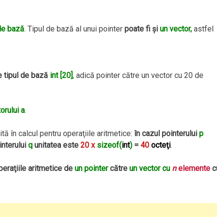
 de bază
.
Tipul de bază al unui pointer
poate fi şi
un vector,
astfel
 tipul de bază
int [20]
,
adică pointer către un vector cu 20 de
orului a
.
tă în calcul pentru operaţiile aritmetice:
în cazul pointerului
p
interului
q
unitatea este
20 x
sizeof(
int
)
=
40
octeţi
.
peraţiile aritmetice de
un pointer
către
un vector cu
n
elemente
c