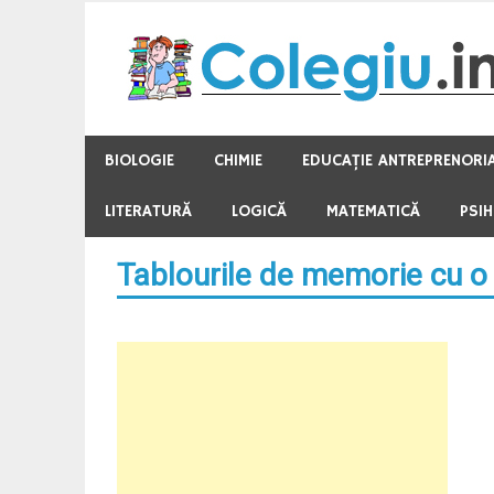
Skip
to
content
BIOLOGIE
CHIMIE
EDUCAŢIE ANTREPRENORI
LITERATURĂ
LOGICĂ
MATEMATICĂ
PSI
Tablourile de memorie cu o