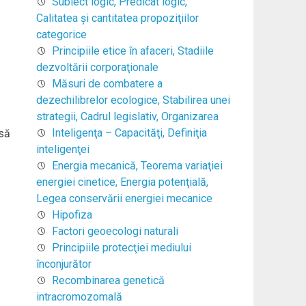
Subiect logic, Predicat logic,
Calitatea şi cantitatea propoziţiilor
categorice
Principiile etice în afaceri, Stadiile
dezvoltării corporaţionale
Măsuri de combatere a
dezechilibrelor ecologice, Stabilirea unei
strategii, Cadrul legislativ, Organizarea
Inteligenţa – Capacităţi, Definiţia
esă
inteligenţei
Energia mecanică, Teorema variaţiei
energiei cinetice, Energia potenţială,
Legea conservării energiei mecanice
Hipofiza
Factori geoecologi naturali
Principiile protecţiei mediului
înconjurător
Recombinarea genetică
intracromozomală