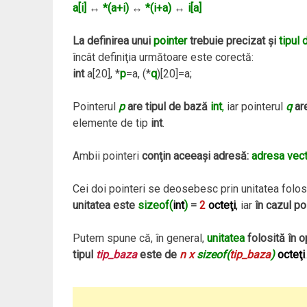
a[i]
↔
*(a+i)
↔
*(i+a)
↔
i[a]
La definirea unui
pointer
trebuie precizat şi
tipul
încât definiţia următoare este corectă:
int
a[20], *
p
=a, (*
q
)[20]=a;
Pointerul
p
are tipul de bază
int
,
iar pointerul
q
are
elemente de tip
int
.
Ambii pointeri
conţin aceeaşi adresă:
adresa vect
Cei doi pointeri se deosebesc prin unitatea folosi
unitatea este
sizeof(
int
)
=
2
octeţi
,
iar
în cazul po
Putem spune că, în general,
unitatea
folosită în o
tipul
tip_baza
este de
n x
sizeof(
tip_baza
)
octeţi
.