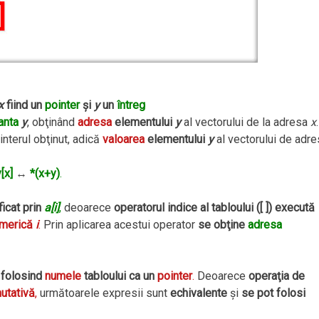
x
fiind un
pointer
şi
y
un
întreg
anta
y
, obţinând
adresa
elementului
y
al vectorului de la adresa
x
.
interul obţinut, adică
valoarea
elementului
y
al vectorului de adr
[x]
↔
*(x+y)
.
ficat prin
a[i]
,
deoarece
operatorul indice al tabloului ([ ]) execută
umerică
i
.
Prin aplicarea acestui operator
se obţine
adresa
i folosind
numele
tabloului ca un
pointer
.
Deoarece
operaţia de
utativă
,
următoarele expresii sunt
echivalente
şi
se pot folosi