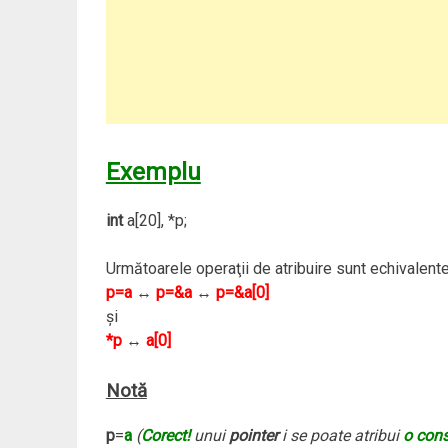
Exemplu
int
a[20], *p;
Următoarele operaţii de atribuire sunt echivalente
p=a
↔
p=&a
↔
p=&a[0]
şi
*p
↔
a[0]
Notă
p
=
a
(
Corect!
unui
pointer
i se poate atribui
o cons