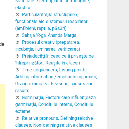
Materialele termoplaste, termorigide,
elastice
Particularităţile structurale şi
funcţionale ale sistemului respirator
(amfibieni, reptile, păsări)
Sahaja Yoga, Ananda Marga
Procesul creativ (prepararea,
 de
incubaţia, iluminarea, verificarea)
Prejudecăţi în ceea ce îi priveşte pe
întreprinzători, Reuşita în afaceri
Time sequencers, Listing points,
Adding information /emphasising points,
Giving examples, Reasons, causes and
results
Germinaţia, Factorii care influenţează
germinaţia, Condiţiile interne, Condiţiile
externe
Relative pronouns, Defining relative
clauses, Non-defining relative clauses