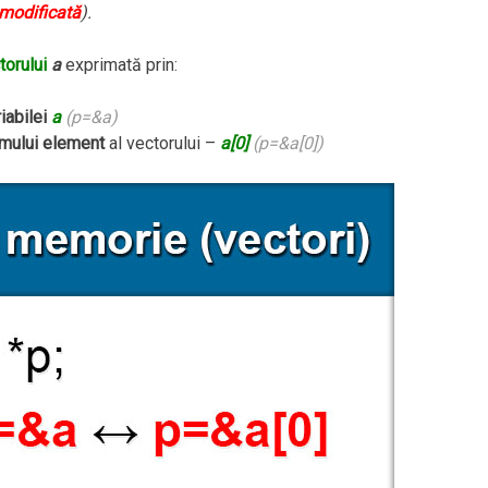
 modificată
).
torului
a
exprimată prin:
iabilei
a
(p=&a)
imului element
al vectorului –
a[0]
(p=&a[0])