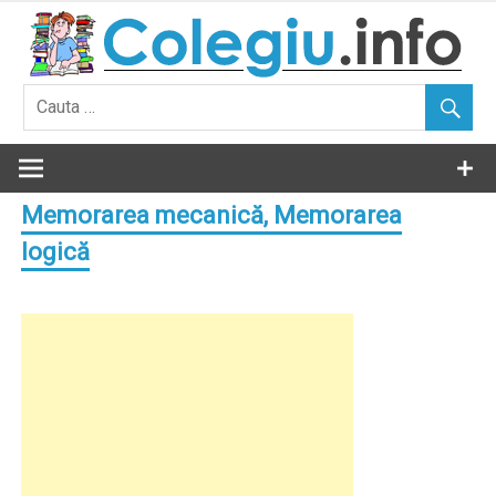
Skip
to
content
Memorarea mecanică, Memorarea
logică