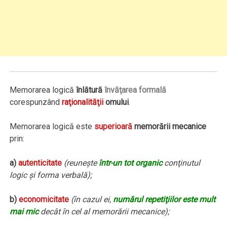
Memorarea logică
înlătură
învăţarea formală
corespunzând
raţionalităţii
omului
.
Memorarea logică este
superioară
memorării mecanice
prin:
a)
autenticitate
(reuneşte
într-un tot organic
conţinutul
logic şi forma verbală);
b)
economicitate
(în cazul ei,
numărul repetiţiilor este mult
mai mic
decât în cel al memorării mecanice);