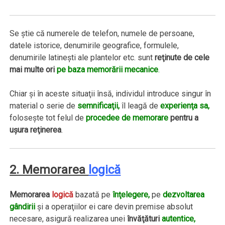
Se ştie că numerele de telefon, numele de persoane,
datele istorice, denumirile geografice, formulele,
denumirile latineşti ale plantelor etc. sunt
reţinute de cele
mai multe ori
pe baza memorării mecanice
.
Chiar şi în aceste situaţii însă, individul introduce singur în
material o serie de
semnificaţii,
îl leagă de
experienţa sa,
foloseşte tot felul de
procedee de memorare
pentru a
uşura reţinerea
.
2. Memorarea
logică
Memorarea
logică
bazată pe
înţelegere,
pe
dezvoltarea
gândirii
şi a operaţiilor ei care devin premise absolut
necesare, asigură realizarea unei
învăţături
autentice,