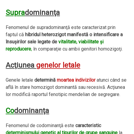
Supra
dominanţa
Fenomenul de supradominanţă este caracterizat prin
faptul că
hibridul heterozigot manifestă o intensificare a
însuşirilor sale legate de
vitalitate, viabilitate şi
reproducere
,
în comparaţie cu ambii genitori homozigoţi.
Acţiunea
genelor letale
Genele letale
determină
moartea indivizilor
atunci când se
află în stare homozigot dominantă sau recesivă. Acţiunea
lor modifică raportul fenotipic mendelian de segregare.
Co
dominanţa
Fenomenul de codominanţă este
caracteristic
determinismului genetic al tipurilor de grupe sanguine
la