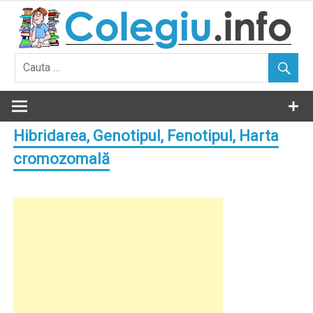
Skip
to
content
Hibridarea, Genotipul, Fenotipul, Harta
cromozomală