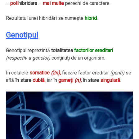
–
poli
hibridare
–
mai multe
perechi de caractere.
Rezultatul unei hibridări se numeşte
hibrid
.
Genotipul
Genotipul reprezintă
totalitatea
factorilor ereditari
(respectiv a genelor)
conţinuţi de un organism.
În celulele
somatice
(2n),
fiecare factor ereditar
(genă)
se
află
în stare
dublă
,
iar în
gameţi
(n),
în stare
singulară
.