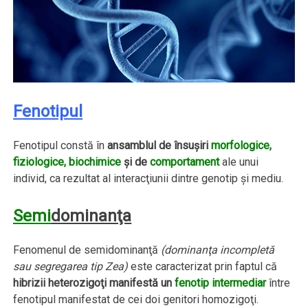
Fenotipul
Fenotipul constă în
ansamblul de însuşiri
morfologice,
fiziologice, biochimice
şi de
comportament
ale unui
individ, ca rezultat al interacţiunii dintre genotip şi mediu.
Semi
dominanţa
Fenomenul de semidominanţă
(dominanţa incompletă
sau segregarea tip Zea)
este caracterizat prin faptul că
hibrizii heterozigoţi manifestă un
fenotip intermediar
între
fenotipul manifestat de cei doi genitori homozigoţi.