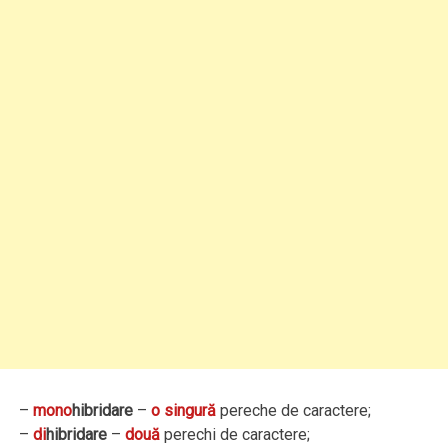
–
mono
hibridare
–
o singură
pereche de caractere;
–
di
hibridare
–
două
perechi de caractere;