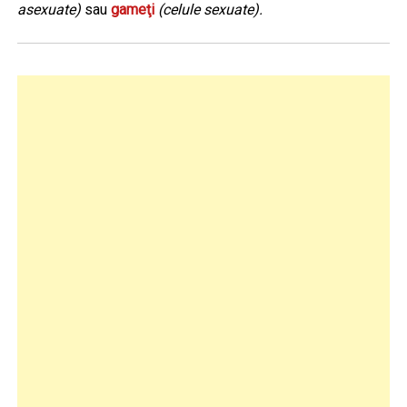
asexuate)
sau
gameţi
(celule sexuate).