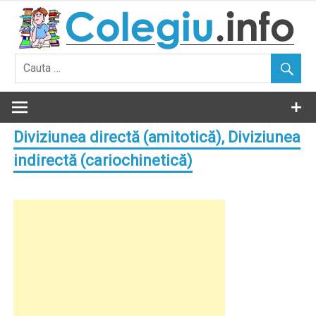
Skip
to
content
Diviziunea directă (amitotică), Diviziunea
indirectă (cariochinetică)