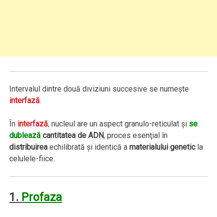
Intervalul dintre două diviziuni succesive se numeşte
interfază
.
În
interfază
,
nucleul are un aspect granulo-reticulat şi
se
dublează
cantitatea de ADN
, proces esenţial în
distribuirea
echilibrată şi identică a
materialului genetic
la
celulele-fiice.
1.
Profaza