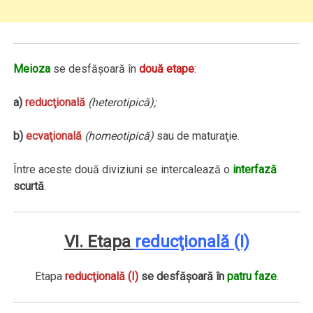
Meioza
se desfăşoară în
două etape
:
a)
reducţională
(heterotipică);
b)
ecvaţională
(homeotipică)
sau de maturaţie.
Între aceste două diviziuni se intercalează o
interfază
scurtă
.
VI. Etapa
reducţională (I)
Etapa
reducţională (I)
se desfăşoară în
patru faze
.