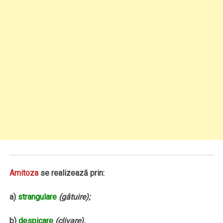
Amitoza
se realizează prin:
a)
strangulare
(gâtuire);
b)
despicare
(clivare).