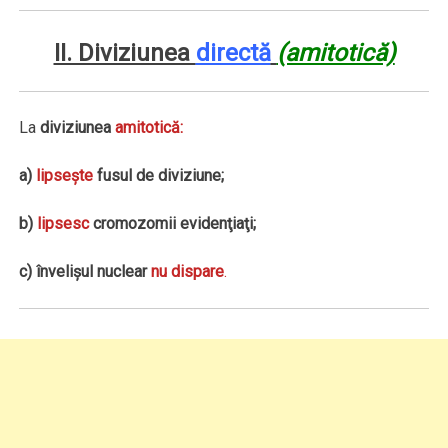
II. Diviziunea
directă
(amitotică)
La
diviziunea
amitotică:
a)
lipseşte
fusul de diviziune;
b)
lipsesc
cromozomii evidenţiaţi;
c) învelişul nuclear
nu dispare
.