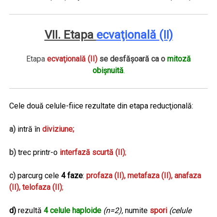
VII. Etapa
ecvaţională (II)
Etapa
ecvaţională (II)
se desfăşoară ca o
mitoză
obişnuită
.
Cele două celule-fiice rezultate din etapa reducţională:
a)
intră în
diviziune;
b)
trec printr-o
interfază scurtă (II)
;
c)
parcurg cele
4 faze
:
profaza (II), metafaza (II), anafaza
(II), telofaza (II)
;
d)
rezultă
4 celule haploide
(n=2),
numite
spori
(celule