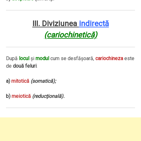
III. Diviziunea
indirectă
(cariochinetică)
După
locul
şi
modul
cum se desfăşoară,
cariochineza
este
de
două feluri
:
a)
mitotică
(somatică);
b)
meiotică
(reducţională).