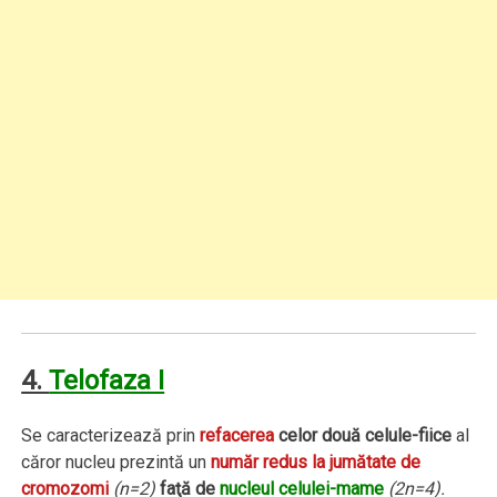
4.
Telofaza I
Se caracterizează prin
refacerea
celor două celule-fiice
al
căror nucleu prezintă un
număr redus la jumătate de
cromozomi
(n=2)
faţă de
nucleul celulei-mame
(2n=4).