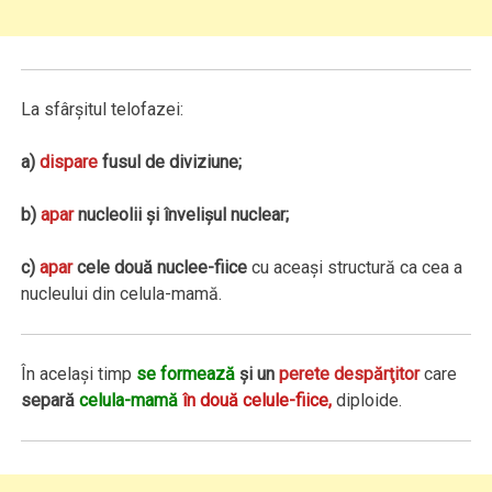
La sfârşitul telofazei:
a)
dispare
fusul de diviziune;
b)
apar
nucleolii şi învelişul nuclear;
c)
apar
cele două nuclee-fiice
cu aceaşi structură ca cea a
nucleului din celula-mamă.
În acelaşi timp
se formează
şi un
perete despărţitor
care
separă
celula-mamă
în două celule-fiice,
diploide.