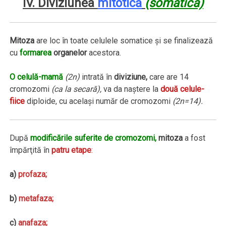
IV. Diviziunea
mitotică
(somatică)
Mitoza
are loc în toate celulele somatice şi se finalizează
cu
formarea
organelor
acestora.
O celulă-mamă
(2n)
intrată în
diviziune,
care are 14
cromozomi
(ca la secară),
va da naştere la
două celule-
fiice
diploide, cu acelaşi număr de cromozomi
(2n=14).
După
modificările suferite de cromozomi,
mitoza
a fost
împărţită în
patru etape
:
a)
profaza;
b)
metafaza;
c)
anafaza;