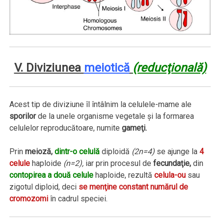
V. Diviziunea
meiotică
(reducţională)
Acest tip de diviziune îl întâlnim la celulele-mame ale
sporilor
de la unele organisme vegetale şi la formarea
celulelor reproducătoare, numite
gameţi.
Prin
meioză,
dintr-o celulă
diploidă
(2n=4)
se ajunge la
4
celule
haploide
(n=2),
iar prin procesul de
fecundaţie,
din
contopirea a două celule
haploide, rezultă
celula-ou
sau
zigotul diploid, deci
se menţine constant numărul de
cromozomi
în cadrul speciei.