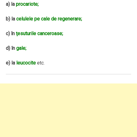
a)
la
procariote;
b) la
celulele pe cale de regenerare;
c) în
ţesuturile canceroase;
d) în
gale;
e) la
leucocite
etc.