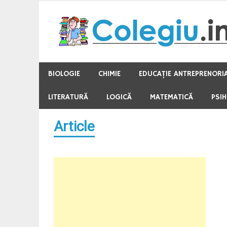
Skip
to
content
BIOLOGIE
CHIMIE
EDUCAŢIE ANTREPRENORI
LITERATURĂ
LOGICĂ
MATEMATICĂ
PSI
Article