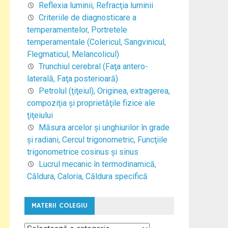
Reflexia luminii, Refracţia luminii
Criteriile de diagnosticare a
temperamentelor, Portretele
temperamentale (Colericul, Sangvinicul,
Flegmaticul, Melancolicul)
Trunchiul cerebral (Faţa antero-
laterală, Faţa posterioară)
Petrolul (ţiţeiul), Originea, extragerea,
compoziţia şi proprietăţile fizice ale
ţiţeiului
Măsura arcelor şi unghiurilor în grade
şi radiani, Cercul trigonometric, Funcţiile
trigonometrice cosinus şi sinus
Lucrul mecanic în termodinamică,
Căldura, Caloria, Căldura specifică
MATERII COLEGIU