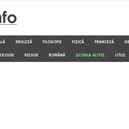
ALĂ
ENGLEZĂ
FILOSOFIE
FIZICĂ
FRANCEZĂ
G
HOLOGIE
RELIGIE
ROMÂNĂ
ŞCOALA ALTFEL
UTILE