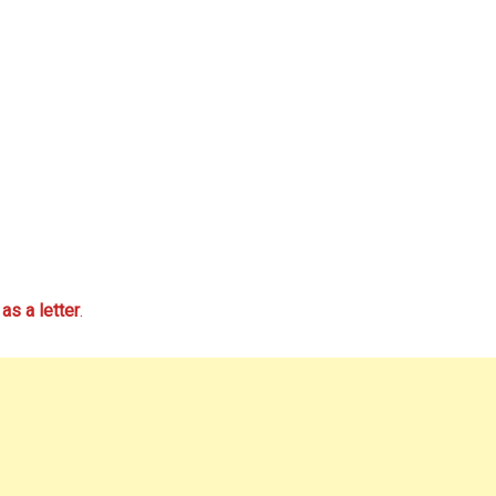
y
as a letter
.