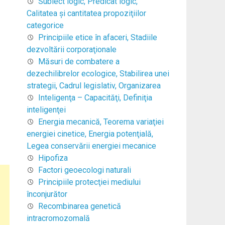
Subiect logic, Predicat logic,
Calitatea şi cantitatea propoziţiilor
categorice
Principiile etice în afaceri, Stadiile
dezvoltării corporaţionale
Măsuri de combatere a
dezechilibrelor ecologice, Stabilirea unei
strategii, Cadrul legislativ, Organizarea
Inteligenţa – Capacităţi, Definiţia
inteligenţei
Energia mecanică, Teorema variaţiei
energiei cinetice, Energia potenţială,
Legea conservării energiei mecanice
Hipofiza
Factori geoecologi naturali
Principiile protecţiei mediului
înconjurător
Recombinarea genetică
intracromozomală