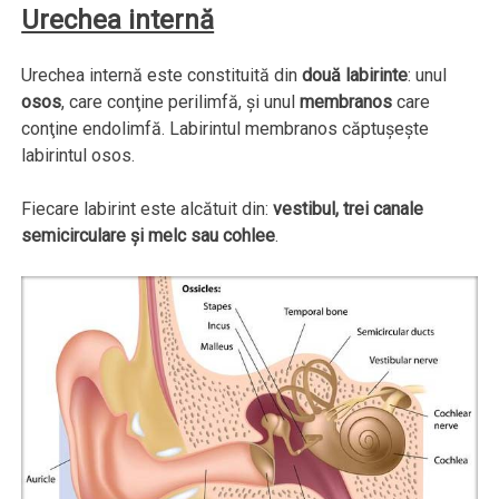
Urechea internă
Urechea internă este constituită din
două labirinte
: unul
osos
, care conţine perilimfă, şi unul
membranos
care
conţine endolimfă. Labirintul membranos căptuşeşte
labirintul osos.
Fiecare labirint este alcătuit din:
vestibul, trei canale
semicirculare şi melc sau cohlee
.