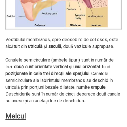
Vestibulul membranos, spre deosebire de cel osos, este
alcătuit din
utriculă
şi
saculă
, două vezicule suprapuse.
Canalele semicirculare (ambele tipuri) sunt în număr de
trei:
două sunt orientate vertical şi unul orizontal
, fiind
poziţionate în cele trei direcţii ale spaţiului
. Canalele
semicirculare ale labirintului membranos se deschid în
utriculă prin porţiuni bazale dilatate, numite
ampule
.
Deschiderile sunt în număr de cinci, deoarece două canale
se unesc şi au acelaşi loc de deschidere.
Melcul