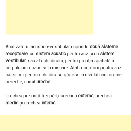
Analizatorul acustico-vestibular cuprinde
două sisteme
receptoare
: un
sistem acustic
pentru auz şi un
sistem
vestibular
, sau al echilibrului, pentru poziţia spaţială a
corpului în repaus şi în mişcare. Atât receptorii pentru auz,
cât şi cei pentru echilibru se găsesc la nivelul unui organ-
pereche, numit
ureche
.
Urechea prezintă trei părţi: urechea
externă
, urechea
medie
şi urechea
internă
.