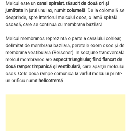
Melcul este un
canal spiralat, răsucit de două ori şi
jumătate
în jurul unui ax, numit
columelă
. De la colomelă se
desprinde, spre interiorul melcului osos, o lamă spirală
osoasă, care se continuă cu membrana bazilară.
Melcul membranos reprezintă o parte a canalului cohlear,
delimitat de membrana bazilară, peretele exern osos şi de
membrana vestibulară (Reissner). În secţiune transversală
melcul membranos are
aspect triunghiular, fiind flancat de
două rampe: timpanică şi vestibulară
, care aparţin melcului
osos. Cele două rampe comunică la vârful melcului printr-
un orificiu numit
helicotremă
.