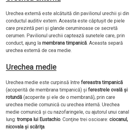
Urechea externă este alcătuită din pavilionul urechii şi din
conductul auditiv extern. Aceasta este căptuşit de piele
care prezintă peri şi glande ceruminoase ce secretă
cerumen. Pavilionul urechii captează sunetele care, prin
conduct, ajung la
membrana timpanică
. Aceasta separă
urechea externă de cea medie.
Urechea medie
Urechea medie este curpinsă între
fereastra timpanică
(acoperită de membrana timpanică) şi
ferestrele ovală şi
rotundă
(acoperite şi ele de o membrană), prin care
urechea medie comunică cu urechea internă. Urechea
medie comunică şi cu nazofaringele, cu ajutorul unui canal
lung:
trompa lui Eustachio
. Conţine trei oscioare:
ciocanul,
nicovala şi scăriţa
.