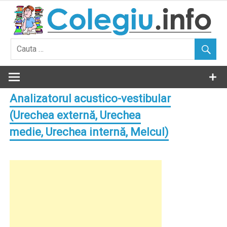
Skip
to
content
Analizatorul acustico-vestibular
(Urechea externă, Urechea
medie, Urechea internă, Melcul)